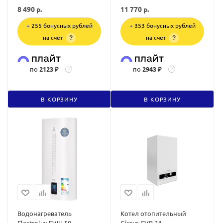
8 490
р.
11 770
р.
+ 255 бонусных рублей
+ 353 бонусных рублей
на счет
на счет
?
?
по
2123 ₽
по
2943 ₽
?
?
В КОРЗИНУ
В КОРЗИНУ
Водонагреватель
Котел отопительный
Electrolux EWH 50
Gierus CVB 24