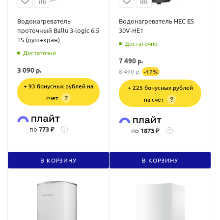
Водонагреватель
Водонагреватель HEC ES
проточный Ballu 3-logic 6.5
30V-HE1
TS (душ+кран)
Достаточно
Достаточно
7 490
р.
3 090
р.
8 490
р.
-
12
%
+ 93 бонусных рублей на
+ 225 бонусных рублей
счет
?
на счет
?
по
773 ₽
?
по
1873 ₽
?
В КОРЗИНУ
В КОРЗИНУ