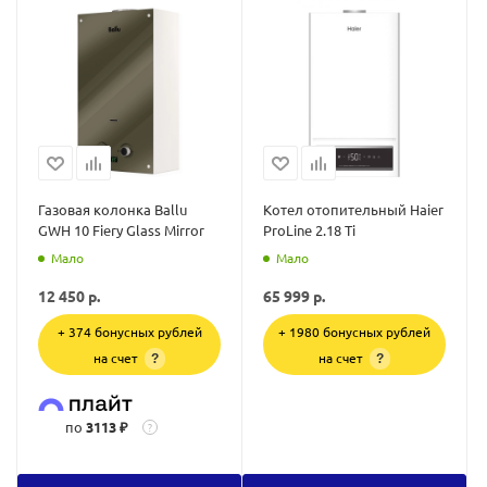
Газовая колонка Ballu
Котел отопительный Haier
GWH 10 Fiery Glass Mirror
ProLine 2.18 Ti
Мало
Мало
12 450
р.
65 999
р.
+ 374 бонусных рублей
+ 1980 бонусных рублей
на счет
на счет
?
?
по
3113 ₽
?