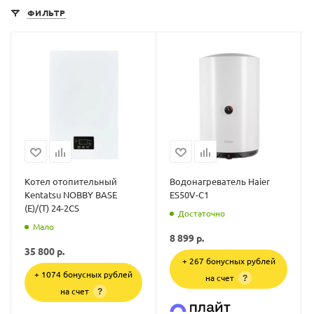
ФИЛЬТР
Котел отопительный
Водонагреватель Haier
Kentatsu NOBBY BASE
ES50V-C1
(E)/(T) 24-2CS
Достаточно
Мало
8 899
р.
35 800
р.
+ 267 бонусных рублей
+ 1074 бонусных рублей
на счет
?
на счет
?