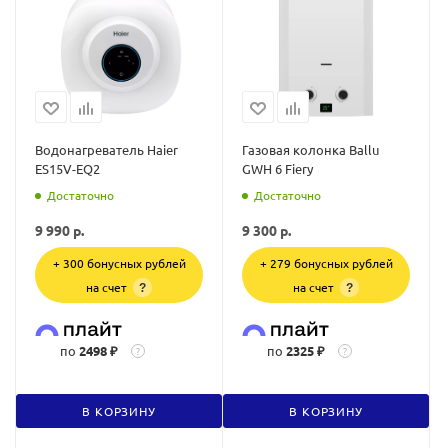
Водонагреватель Haier
Газовая колонка Ballu
ES15V-EQ2
GWH 6 Fiery
Достаточно
Достаточно
9 990
р.
9 300
р.
+ 300 бонусных рублей
+ 279 бонусных рублей
на счет
на счет
?
?
по
2498 ₽
по
2325 ₽
?
?
В КОРЗИНУ
В КОРЗИНУ