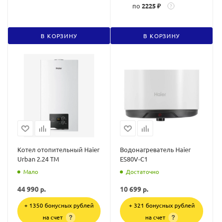
по
2225 ₽
?
В КОРЗИНУ
В КОРЗИНУ
Котел отопительный Haier
Водонагреватель Haier
Urban 2.24 TM
ES80V-C1
Мало
Достаточно
44 990
р.
10 699
р.
+ 1350 бонусных рублей
+ 321 бонусных рублей
на счет
на счет
?
?