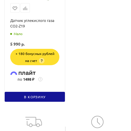
Датчик углекислого газа
CO2-Z19
Мало
5 990
р.
+ 180 бонусных рублей
на счет
?
по
1498 ₽
?
В КОРЗИНУ