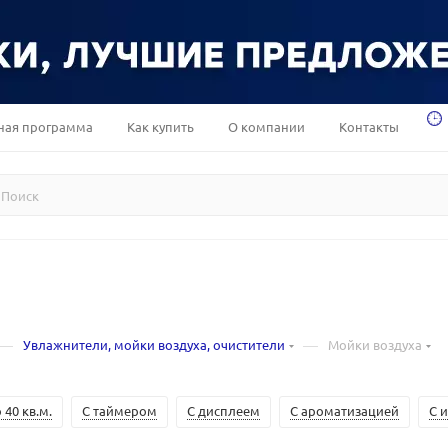
ная программа
Как купить
О компании
Контакты
—
—
Увлажнители, мойки воздуха, очистители
Мойки воздуха
 40 кв.м.
С таймером
С дисплеем
С ароматизацией
С 