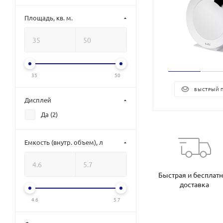
Площадь, кв. м.
35
50
БЫСТРЫЙ 
Дисплей
Да (
2
)
Емкость (внутр. объем), л
Быстрая и бесплат
доставка
4.6
5.7