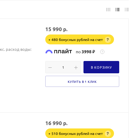
15 990
р.
+ 480 бонусных рублей на счет
?
акс. расход воды:
по
3998 ₽
?
В КОРЗИНУ
КУПИТЬ В 1 КЛИК
16 990
р.
+ 510 бонусных рублей на счет
?