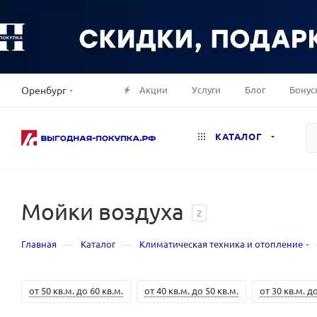
Акции
Услуги
Блог
Бонус
Оренбург
КАТАЛОГ
Мойки воздуха
2
—
—
Главная
Каталог
Климатическая техника и отопление
от 50 кв.м. до 60 кв.м.
от 40 кв.м. до 50 кв.м.
от 30 кв.м. до