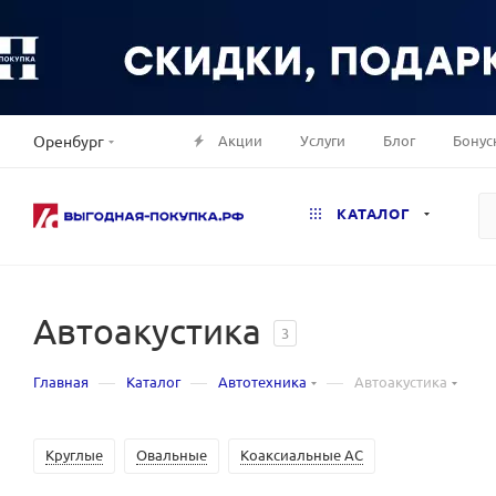
Акции
Услуги
Блог
Бонус
Оренбург
КАТАЛОГ
Автоакустика
3
—
—
—
Главная
Каталог
Автотехника
Автоакустика
Круглые
Овальные
Коаксиальные АС