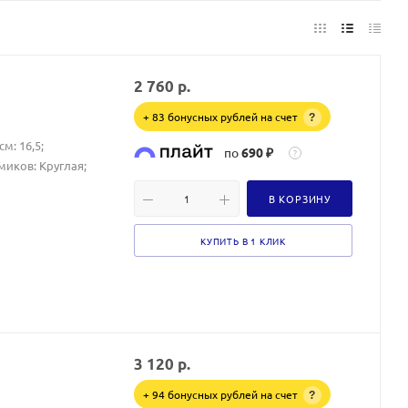
2 760
р.
+ 83 бонусных рублей на счет
?
м: 16,5;
по
690 ₽
?
иков: Круглая;
В КОРЗИНУ
КУПИТЬ В 1 КЛИК
3 120
р.
+ 94 бонусных рублей на счет
?