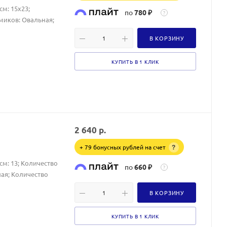
м: 15х23;
по
780 ₽
?
миков: Овальная;
В КОРЗИНУ
КУПИТЬ В 1 КЛИК
2 640
р.
+ 79 бонусных рублей на счет
?
см: 13; Количество
по
660 ₽
?
ая; Количество
В КОРЗИНУ
КУПИТЬ В 1 КЛИК