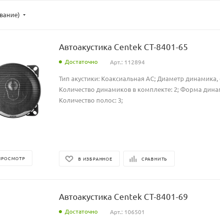
ывание)
Автоакустика Centek CT-8401-65
Достаточно
Арт.: 112894
Тип акустики: Коаксиальная АС; Диаметр динамика, с
Количество динамиков в комплекте: 2; Форма динам
Количество полос: 3;
ПРОСМОТР
В ИЗБРАННОЕ
СРАВНИТЬ
Автоакустика Centek CT-8401-69
Достаточно
Арт.: 106501