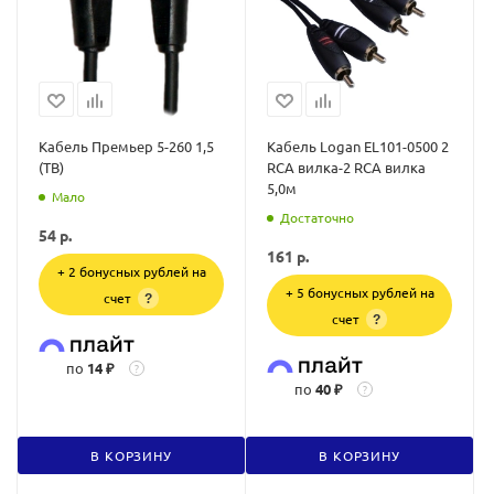
Кабель Премьер 5-260 1,5
Кабель Logan EL101-0500 2
(ТВ)
RCA вилка-2 RCA вилка
5,0м
Мало
Достаточно
54
р.
161
р.
+ 2 бонусных рублей на
+ 5 бонусных рублей на
счет
?
счет
?
по
14 ₽
?
по
40 ₽
?
В КОРЗИНУ
В КОРЗИНУ