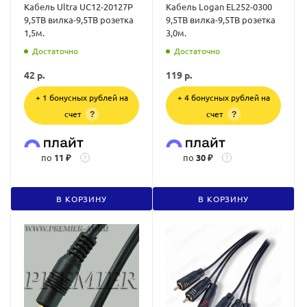
Кабель Ultra UC12-20127P
Кабель Logan EL252-0300
9,5ТВ вилка-9,5ТВ розетка
9,5ТВ вилка-9,5ТВ розетка
1,5м.
3,0м.
Достаточно
Достаточно
42
р.
119
р.
+ 1 бонусных рублей на
+ 4 бонусных рублей на
счет
счет
?
?
по
11 ₽
по
30 ₽
?
?
В КОРЗИНУ
В КОРЗИНУ