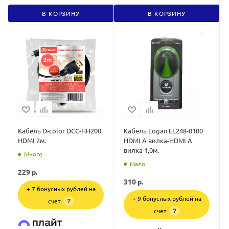
В КОРЗИНУ
В КОРЗИНУ
Кабель D-color DCC-HH200
Кабель Logan EL248-0100
HDMI 2м.
HDMI A вилка-HDMI A
вилка 1,0м.
Много
Мало
229
р.
310
р.
+ 7 бонусных рублей на
+ 9 бонусных рублей на
счет
?
счет
?