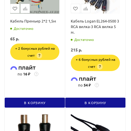
Кабель Премьер 2*2 1,5м
Кабель Logan EL264-0500 3
RCA вилка-3 RCA вилка 5
Достаточно
м.
65
р.
Достаточно
+ 2 бонусных рублей на
215
р.
счет
?
+ 6 бонусных рублей на
счет
?
по
16 ₽
?
по
54 ₽
?
В КОРЗИНУ
В КОРЗИНУ