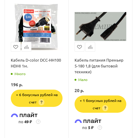
Кабель D-color DCC-HH100
Кабель питания Премьер
HDMI 1м.
5-180 1,8 (для бытовой
техники)
Много
Мало
196
р.
20
р.
+ 6 бонусных рублей на
+ 1 бонусных рублей на
счет
?
счет
?
по
49 ₽
?
по
5 ₽
?