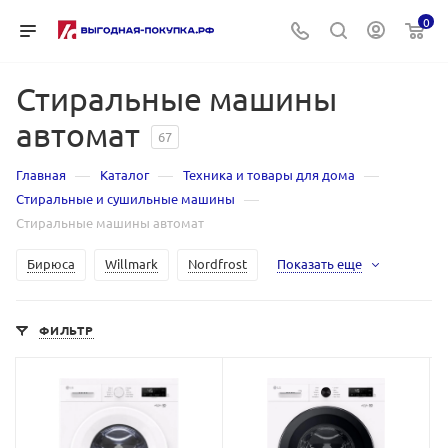
0
Стиральные машины
автомат
67
—
—
—
Главная
Каталог
Техника и товары для дома
—
Стиральные и сушильные машины
Стиральные машины автомат
Бирюса
Willmark
Nordfrost
Показать еще
ФИЛЬТР