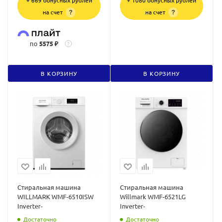
+ 669 бонусных рублей
+ 1080 бонусных рублей
на счет
на счет
?
?
по
5575 ₽
?
В КОРЗИНУ
В КОРЗИНУ
Стиральная машина
Стиральная машина
WILLMARK WMF-6510ISW
Willmark WMF-6521LG
Inverter-
Inverter-
Достаточно
Достаточно