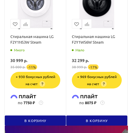
Стиральная машина LG
Стиральная машина LG
F2Y1NS3W Steam
F2Y1WS6W Steam
Много
Мало
30 999
р.
32 299
р.
35 000
р.
38 999
р.
-
11
%
-
17
%
+ 930 бонусных рублей
+ 969 бонусных рублей
на счет
на счет
?
?
по
7750 ₽
по
8075 ₽
?
?
В КОРЗИНУ
В КОРЗИНУ