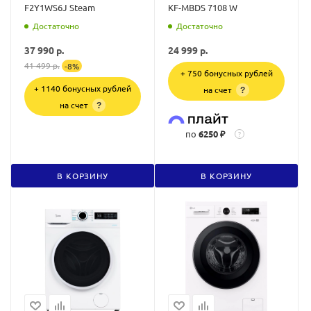
F2Y1WS6J Steam
KF-MBDS 7108 W
Достаточно
Достаточно
37 990
р.
24 999
р.
41 499
р.
-
8
%
+ 750 бонусных рублей
+ 1140 бонусных рублей
на счет
?
на счет
?
по
6250 ₽
?
В КОРЗИНУ
В КОРЗИНУ