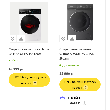
Стиральная машина Hansa
Стиральная машина
WHK 9141 BSD5 Steam
Willmark WMF-7532TSG
Steam
Много
Достаточно
42 999
р.
25 990
р.
+ 1290 бонусных рублей
+ 780 бонусных рублей
на счет
?
на счет
?
по
6498 ₽
?