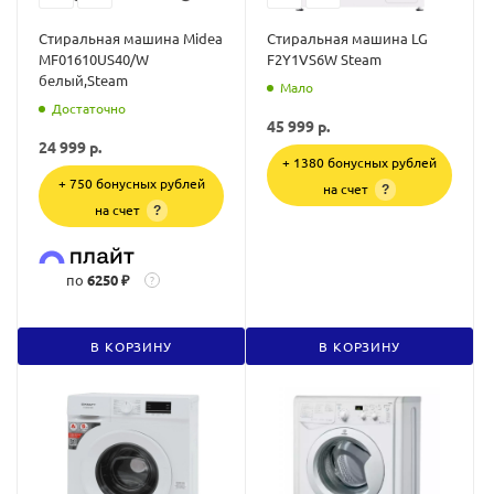
Стиральная машина Midea
Стиральная машина LG
MF01610US40/W
F2Y1VS6W Steam
белый,Steam
Мало
Достаточно
45 999
р.
24 999
р.
+ 1380 бонусных рублей
+ 750 бонусных рублей
на счет
?
на счет
?
по
6250 ₽
?
В КОРЗИНУ
В КОРЗИНУ