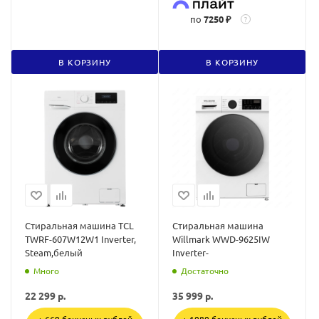
по
7250 ₽
?
В КОРЗИНУ
В КОРЗИНУ
Стиральная машина TCL
Стиральная машина
TWRF-607W12W1 Inverter,
Willmark WWD-9625IW
Steam,белый
Inverter-
Много
Достаточно
22 299
р.
35 999
р.