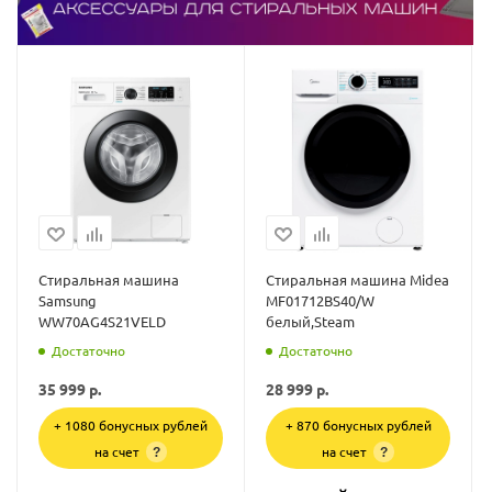
Стиральная машина
Стиральная машина Midea
Samsung
MF01712BS40/W
WW70AG4S21VELD
белый,Steam
Достаточно
Достаточно
35 999
р.
28 999
р.
+ 1080 бонусных рублей
+ 870 бонусных рублей
на счет
на счет
?
?