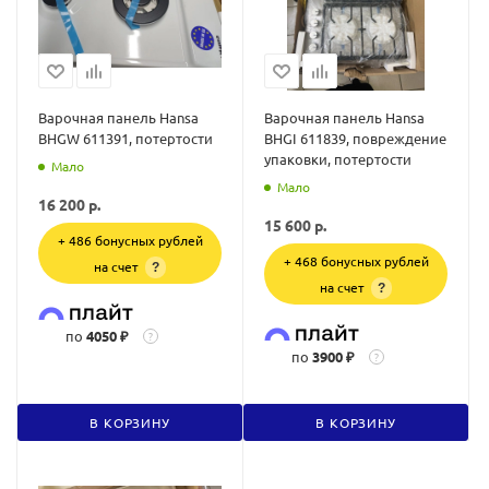
Варочная панель Hansa
Варочная панель Hansa
BHGW 611391, потертости
BHGI 611839, повреждение
упаковки, потертости
Мало
Мало
16 200
р.
15 600
р.
+ 486 бонусных рублей
+ 468 бонусных рублей
на счет
?
на счет
?
по
4050 ₽
?
по
3900 ₽
?
В КОРЗИНУ
В КОРЗИНУ