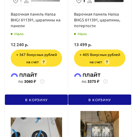
Варочная панель Hansa
Варочная панель Hansa
BHGI 611391, царапины на
BHGS 611391, царапины,
панели
потертости
Мало
Мало
12 240
р.
13 499
р.
+ 367 бонусных рублей
+ 405 бонусных рублей
на счет
на счет
?
?
по
3060 ₽
по
3375 ₽
?
?
В КОРЗИНУ
В КОРЗИНУ