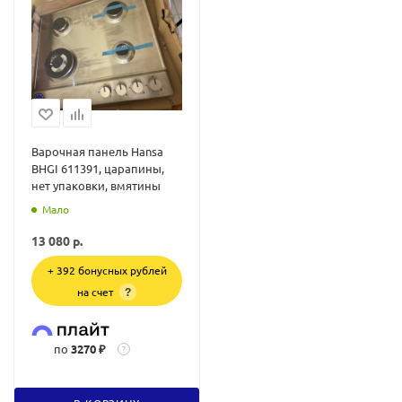
Варочная панель Hansa
BHGI 611391, царапины,
нет упаковки, вмятины
Мало
13 080
р.
+ 392 бонусных рублей
на счет
?
по
3270 ₽
?