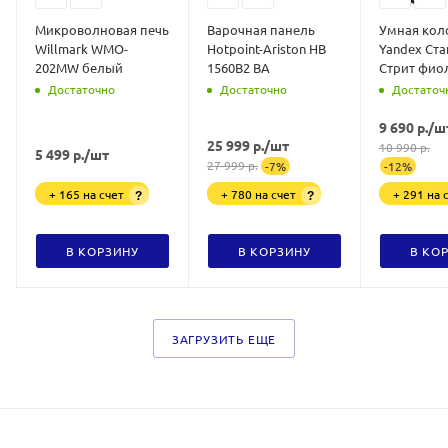
Микроволновая печь
Варочная панель
Умная кол
Willmark WMO-
Hotpoint-Ariston HB
Yandex Ст
202MW белый
1560B2 BA
Стрит фио
Достаточно
Достаточно
Достаточ
9 690
р.
/ш
25 999
р.
/шт
10 990
р.
5 499
р.
/шт
27 999
р.
-
7
%
-
12
%
+ 165 на счет
+ 780 на счет
+ 291 на 
?
?
В КОРЗИНУ
В КОРЗИНУ
В КО
ЗАГРУЗИТЬ ЕЩЕ