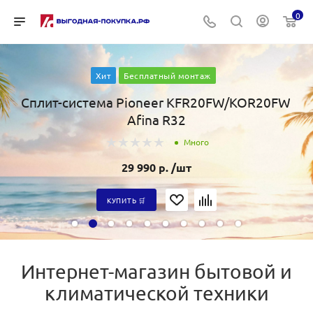
0
Хит
Бесплатный монтаж
Сплит-система Pioneer KFR20FW/KOR20FW
Afina R32
Много
29 990
р.
/шт
КУПИТЬ 🛒
Интернет-магазин бытовой и
климатической техники