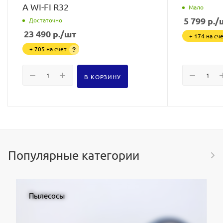
A WI-FI R32
Мало
5 799
р.
/
Достаточно
23 490
р.
/шт
+ 174 на сч
+ 705 на счет
?
В КОРЗИНУ
Популярные категории
Пылесосы
Пылесосы