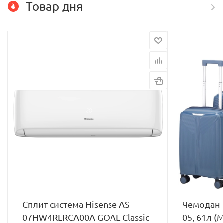
Товар дня
Сплит-система Hisense AS-
Чемодан 
07HW4RLRCA00A GOAL Classic
05, 61л (