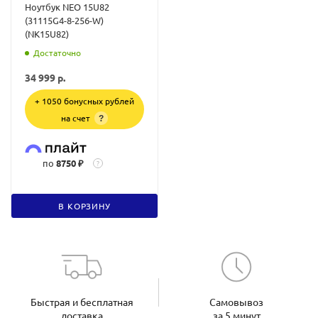
Ноутбук NEO 15U82
(31115G4-8-256-W)
(NK15U82)
Достаточно
34 999
р.
+ 1050 бонусных рублей
на счет
?
по
8750 ₽
?
В КОРЗИНУ
Быстрая и бесплатная
Самовывоз
доставка
за 5 минут