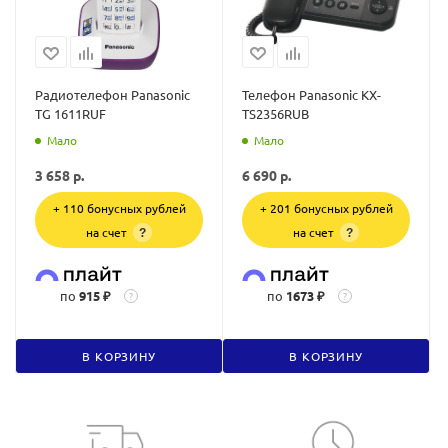
Радиотелефон Panasonic
Телефон Panasonic KX-
TG 1611RUF
TS2356RUB
Мало
Мало
3 658
р.
6 690
р.
+ 110 бонусных рублей
+ 201 бонусных рублей
на счет
на счет
?
?
по
915 ₽
по
1673 ₽
?
?
В КОРЗИНУ
В КОРЗИНУ