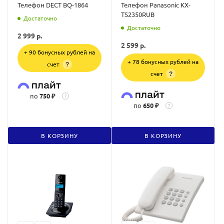
Телефон DECT BQ-1864
Телефон Panasonic KX-
TS2350RUB
Достаточно
Достаточно
2 999
р.
2 599
р.
+ 90 бонусных рублей на
+ 78 бонусных рублей на
счет
?
счет
?
по
750 ₽
?
по
650 ₽
?
В КОРЗИНУ
В КОРЗИНУ