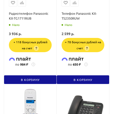
Радиотелефон Panasonic
Телефон Panasonic KX-
KX-TG1711RUB
TS2350RUW
Мало
Мало
3 936
р.
2 599
р.
+ 118 бонусных рублей
+ 78 бонусных рублей на
на счет
счет
?
?
по
984 ₽
по
650 ₽
?
?
В КОРЗИНУ
В КОРЗИНУ