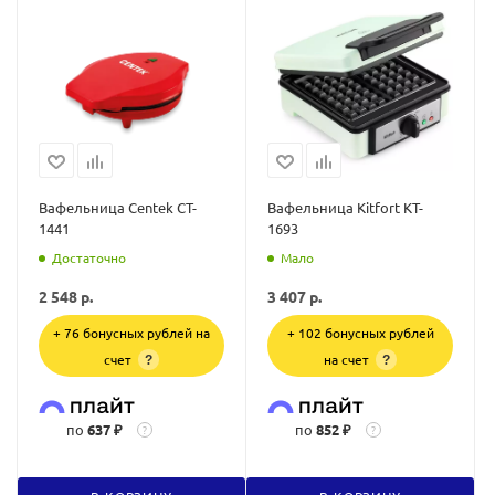
Вафельница Centek CT-
Вафельница Kitfort KT-
1441
1693
Достаточно
Мало
2 548
р.
3 407
р.
+ 76 бонусных рублей на
+ 102 бонусных рублей
счет
на счет
?
?
по
637 ₽
по
852 ₽
?
?