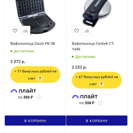
Вафельница Oasis PK-3B
Вафельница Centek CT-
1449
Достаточно
Достаточно
2 372
р.
2 232
р.
+ 71 бонусных рублей на
+ 67 бонусных рублей на
счет
?
счет
?
по
593 ₽
?
по
558 ₽
?
В КОРЗИНУ
В КОРЗИНУ