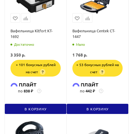
Вафельница Kitfort KT-
Вафельница Centek CT-
1692
1447
Достаточно
Мало
3 350
р.
1 768
р.
+ 101 бонусных рублей
+ 53 бонусных рублей на
на счет
счет
?
?
по
838 ₽
по
442 ₽
?
?
В КОРЗИНУ
В КОРЗИНУ