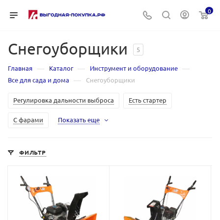
0
Снегоуборщики
5
—
—
—
Главная
Каталог
Инструмент и оборудование
—
Все для сада и дома
Снегоуборщики
Регулировка дальности выброса
Есть стартер
С фарами
Показать еще
ФИЛЬТР