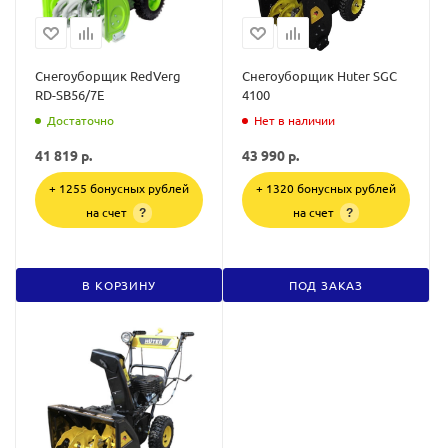
Снегоуборщик RedVerg
Снегоуборщик Huter SGC
RD-SB56/7E
4100
Достаточно
Нет в наличии
41 819
р.
43 990
р.
+ 1255 бонусных рублей
+ 1320 бонусных рублей
на счет
на счет
?
?
В КОРЗИНУ
ПОД ЗАКАЗ