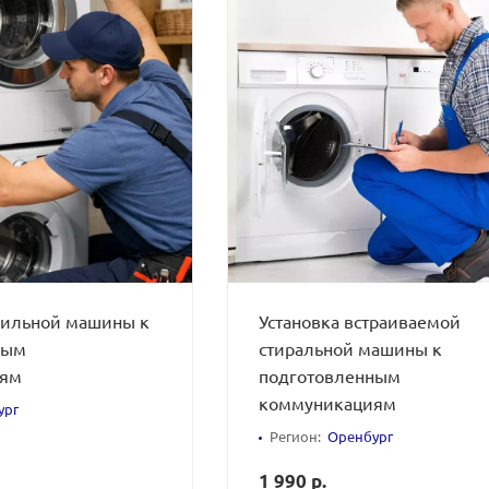
шильной машины к
Установка встраиваемой
ным
стиральной машины к
иям
подготовленным
коммуникациям
ург
Регион:
Оренбург
1 990 р.