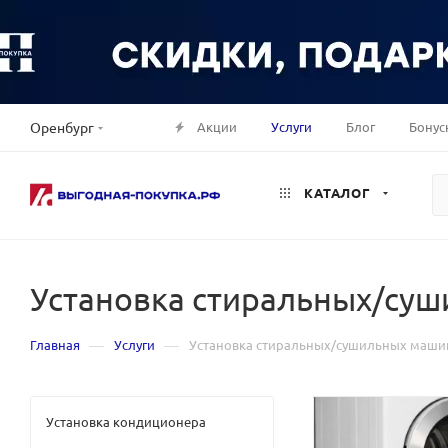
Акции
Услуги
Блог
Бонус
Оренбург
КАТАЛОГ
Установка стиральных/су
—
—
Главная
Услуги
Установка стиральных/сушильных маши
Установка кондиционера