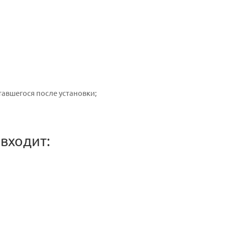
тавшегося после установки;
входит: