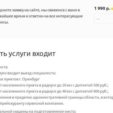
1 990 р.
мите заявку на сайте, мы свяжемся с вами в
жайшее время и ответим на все интересующие
росы.
ть услуги входит
иста:
луги входит выезд специалиста:
ых пунктов г. Оренбург
т населенного пункта в радиусе до 20 км с доплатой 500 руб.;
т населенного пункта в радиусе до 40 км с доплатой 900 руб.;
егионов в пределах административной границы области, в кот
прейскуранту сервисной компании.
ральной машины на подготовленное место;