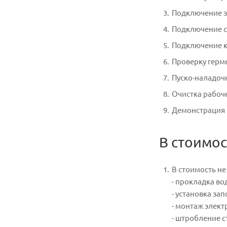
Подключение з
Подключение с
Подключение к 
Проверку герм
Пуско-наладоч
Очистка рабоче
Демонстрация 
В стоимос
В стоимость н
- прокладка в
- установка за
- монтаж элект
- штробление с