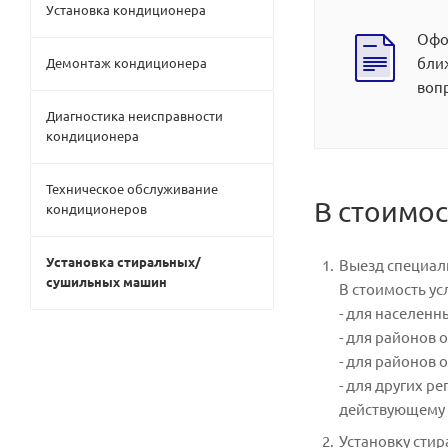
Установка кондиционера
Офор
бли
Демонтаж кондиционера
воп
Диагностика неисправности
кондиционера
Техническое обслуживание
В стоимос
кондиционеров
Установка стиральных/
Выезд специал
сушильных машин
В стоимость ус
- для населенн
- для районов о
- для районов о
- для других р
действующему 
Установку сти