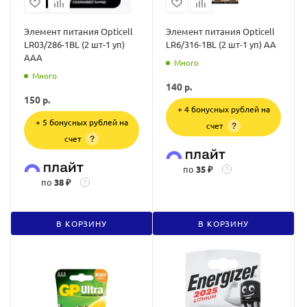
Элемент питания Opticell
Элемент питания Opticell
LR03/286-1BL (2 шт-1 уп)
LR6/316-1BL (2 шт-1 уп) AA
AAA
Много
Много
140
р.
150
р.
+ 4 бонусных рублей на
+ 5 бонусных рублей на
счет
?
счет
?
по
35 ₽
?
по
38 ₽
?
В КОРЗИНУ
В КОРЗИНУ