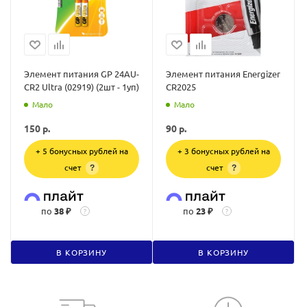
Элемент питания GP 24AU-
Элемент питания Energizer
CR2 Ultra (02919) (2шт - 1уп)
CR2025
Мало
Мало
150
р.
90
р.
+ 5 бонусных рублей на
+ 3 бонусных рублей на
счет
счет
?
?
по
38 ₽
по
23 ₽
?
?
В КОРЗИНУ
В КОРЗИНУ