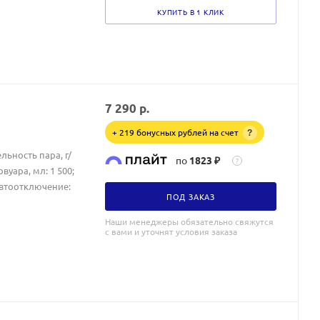
КУПИТЬ В 1 КЛИК
7 290
р.
+ 219 бонусных рублей на счет
?
льность пара, г/
по
1823 ₽
?
уара, мл: 1 500;
Автоотключение:
ПОД ЗАКАЗ
Наши менеджеры обязательно свяжутся
с вами и уточнят условия заказа