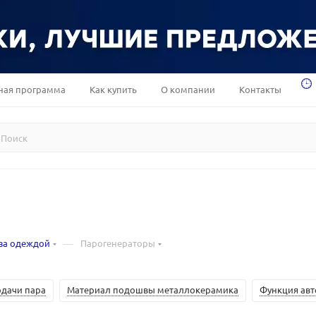
ная программа
Как купить
О компании
Контакты
—
за одеждой
Парогенераторы
одачи пара
Материал подошвы металлокерамика
Функция ав