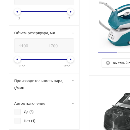
5
7
Объем резервуара, мл
БЫСТРЫЙ 
1100
1700
Производительность пара,
г/мин
Автоотключение
Да (
5
)
Нет (
1
)