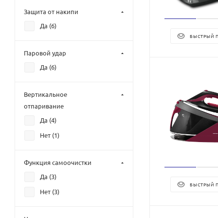
Защита от накипи
Да (
6
)
БЫСТРЫЙ 
Паровой удар
Да (
6
)
Вертикальное
отпаривание
Да (
4
)
Нет (
1
)
Функция самоочистки
Да (
3
)
БЫСТРЫЙ 
Нет (
3
)