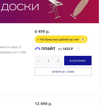
6 499
р.
+ 195 бонусных рублей на счет
?
ьность пара, г/
по
1625 ₽
?
вуара, мл: 1 200;
В КОРЗИНУ
КУПИТЬ В 1 КЛИК
12 490
р.