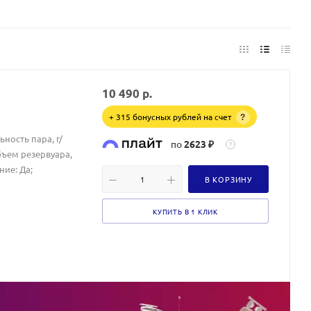
10 490
р.
+ 315 бонусных рублей на счет
?
ьность пара, г/
по
2623 ₽
?
ъем резервуара,
ние: Да;
В КОРЗИНУ
КУПИТЬ В 1 КЛИК