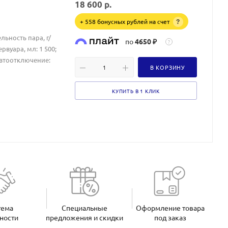
18 600
р.
+ 558 бонусных рублей на счет
?
льность пара, г/
по
4650 ₽
?
вуара, мл: 1 500;
Автоотключение:
В КОРЗИНУ
КУПИТЬ В 1 КЛИК
тема
Специальные
Оформление товара
ности
предложения и скидки
под заказ