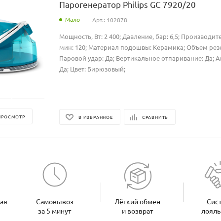
Парогенератор Philips GC 7920/20
Мало
Арт.: 102878
Мощность, Вт: 2 400; Давление, бар: 6,5; Производите
мин: 120; Материал подошвы: Керамика; Объем резер
Паровой удар: Да; Вертикальное отпаривание: Да; 
Да; Цвет: Бирюзовый;
ПРОСМОТР
В ИЗБРАННОЕ
СРАВНИТЬ
ная
Самовывоз
Лёгкий обмен
Сис
за 5 минут
и возврат
лояль