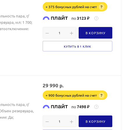
+ 375 бонусных рублей на счет
?
льность пара, г/
по
3123 ₽
?
вуара, мл: 1 700;
Автоотключение:
В КОРЗИНУ
КУПИТЬ В 1 КЛИК
29 990
р.
+ 900 бонусных рублей на счет
?
льность пара, г/
по
7498 ₽
?
Объем резервуара,
ние: Да;
В КОРЗИНУ