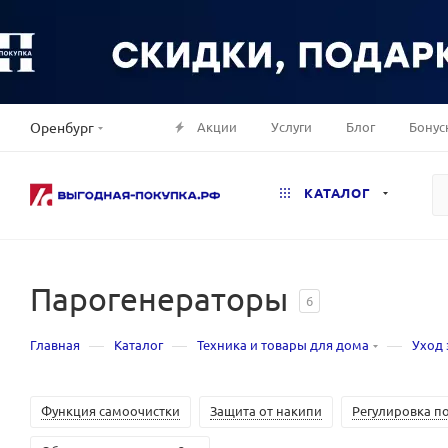
Акции
Услуги
Блог
Бонус
Оренбург
КАТАЛОГ
Парогенераторы
6
—
—
—
Главная
Каталог
Техника и товары для дома
Уход 
Функция самоочистки
Защита от накипи
Регулировка п