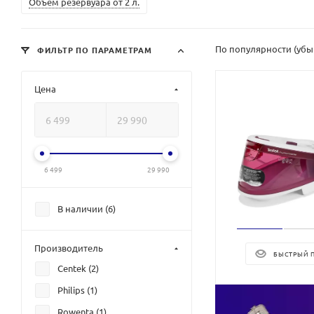
Объем резервуара от 2 л.
По популярности (уб
ФИЛЬТР ПО ПАРАМЕТРАМ
Цена
6 499
29 990
В наличии (
6
)
Производитель
БЫСТРЫЙ 
Centek (
2
)
Philips (
1
)
Rowenta (
1
)