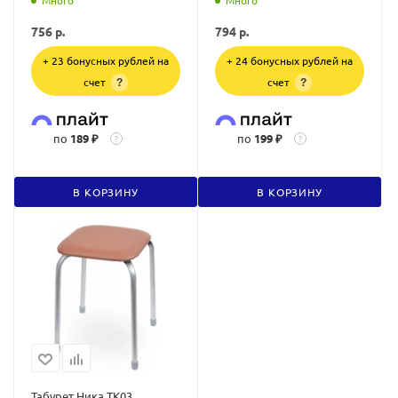
Много
Много
756
р.
794
р.
+ 23 бонусных рублей на
+ 24 бонусных рублей на
счет
счет
?
?
по
189 ₽
по
199 ₽
?
?
В КОРЗИНУ
В КОРЗИНУ
Табурет Ника ТК03