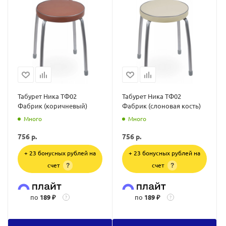
Табурет Ника ТФ02
Табурет Ника ТФ02
Фабрик (коричневый)
Фабрик (слоновая кость)
Много
Много
756
р.
756
р.
+ 23 бонусных рублей на
+ 23 бонусных рублей на
счет
счет
?
?
по
189 ₽
по
189 ₽
?
?