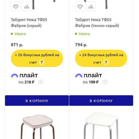
Табурет Ника ТФ05
Табурет Ника ТФ03
Фабрик (серый)
Фабрик (темно-серый)
Много
Много
871
р.
794
р.
+ 26 бонусных рублей на
+ 24 бонусных рублей на
счет
счет
?
?
по
218 ₽
по
199 ₽
?
?
В КОРЗИНУ
В КОРЗИНУ