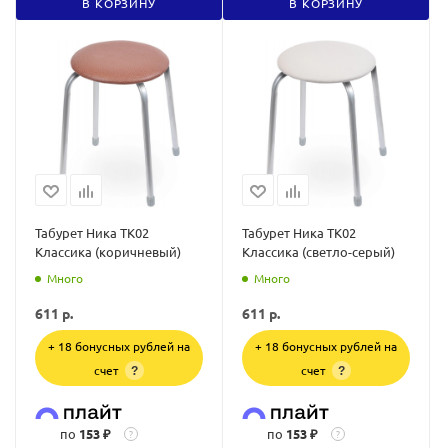
В КОРЗИНУ
В КОРЗИНУ
Табурет Ника ТК02
Табурет Ника ТК02
Классика (коричневый)
Классика (светло-серый)
Много
Много
611
р.
611
р.
+ 18 бонусных рублей на
+ 18 бонусных рублей на
счет
счет
?
?
по
153 ₽
по
153 ₽
?
?