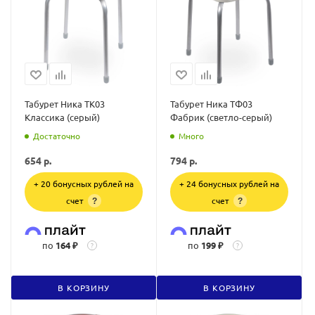
Табурет Ника ТК03
Табурет Ника ТФ03
Классика (серый)
Фабрик (светло-серый)
Достаточно
Много
654
р.
794
р.
+ 20 бонусных рублей на
+ 24 бонусных рублей на
счет
счет
?
?
по
164 ₽
по
199 ₽
?
?
В КОРЗИНУ
В КОРЗИНУ