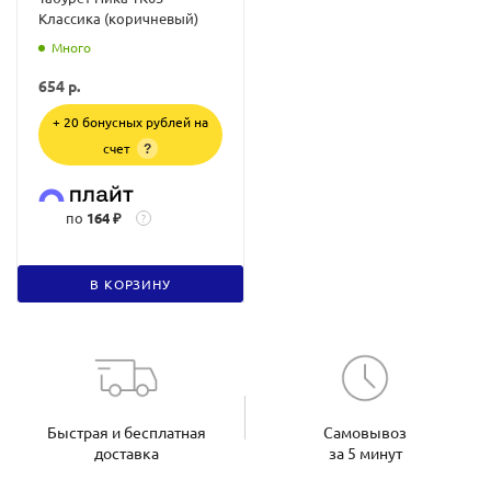
Классика (коричневый)
Много
654
р.
+ 20 бонусных рублей на
счет
?
по
164 ₽
?
В КОРЗИНУ
Быстрая и бесплатная
Самовывоз
доставка
за 5 минут