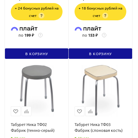
+ 24 бонусных рублей на
+ 18 бонусных рублей на
счет
счет
?
?
по
199 ₽
по
153 ₽
?
?
В КОРЗИНУ
В КОРЗИНУ
Табурет Ника ТФ02
Табурет Ника ТФ03
Фабрик (темно-серый)
Фабрик (слоновая кость)