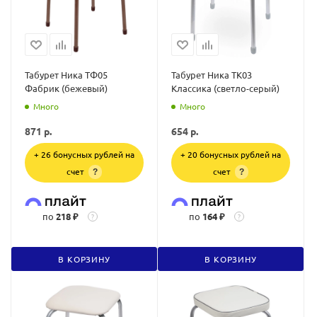
Табурет Ника ТФ05
Табурет Ника ТК03
Фабрик (бежевый)
Классика (светло-серый)
Много
Много
871
р.
654
р.
+ 26 бонусных рублей на
+ 20 бонусных рублей на
счет
счет
?
?
по
218 ₽
по
164 ₽
?
?
В КОРЗИНУ
В КОРЗИНУ