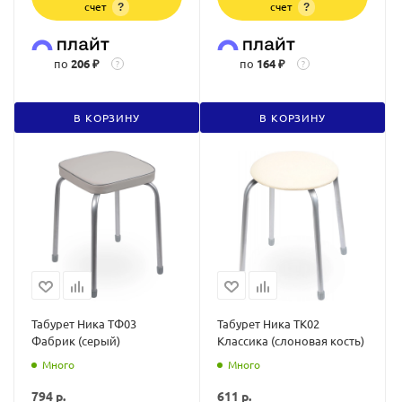
счет
счет
?
?
по
206 ₽
по
164 ₽
?
?
В КОРЗИНУ
В КОРЗИНУ
Табурет Ника ТФ03
Табурет Ника ТК02
Фабрик (серый)
Классика (слоновая кость)
Много
Много
794
р.
611
р.