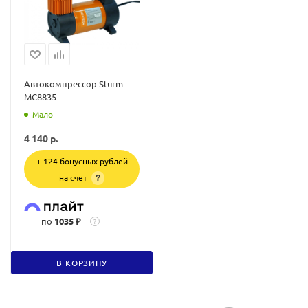
Автокомпрессор Sturm
MC8835
Мало
4 140
р.
+ 124 бонусных рублей
на счет
?
по
1035 ₽
?
В КОРЗИНУ