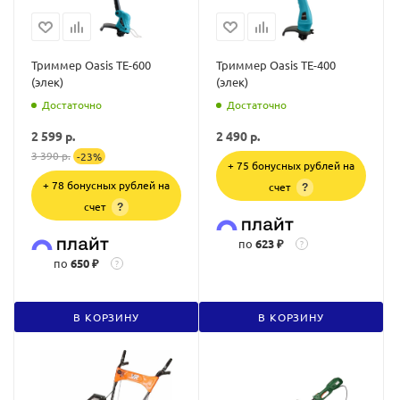
Триммер Oasis TE-600
Триммер Oasis TE-400
(элек)
(элек)
Достаточно
Достаточно
2 599
р.
2 490
р.
3 390
р.
-
23
%
+ 75 бонусных рублей на
+ 78 бонусных рублей на
счет
?
счет
?
по
623 ₽
?
по
650 ₽
?
В КОРЗИНУ
В КОРЗИНУ