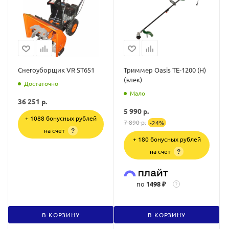
Снегоуборщик VR ST651
Триммер Oasis TE-1200 (H)
(элек)
Достаточно
Мало
36 251
р.
5 990
р.
+ 1088 бонусных рублей
7 890
р.
-
24
%
на счет
?
+ 180 бонусных рублей
на счет
?
по
1498 ₽
?
В КОРЗИНУ
В КОРЗИНУ