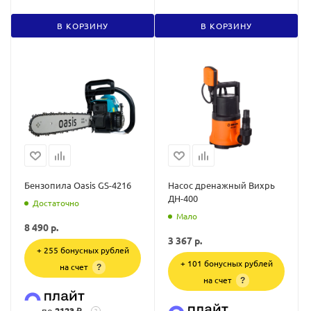
В КОРЗИНУ
В КОРЗИНУ
Бензопила Oasis GS-4216
Насос дренажный Вихрь
ДН-400
Достаточно
Мало
8 490
р.
3 367
р.
+ 255 бонусных рублей
+ 101 бонусных рублей
на счет
?
на счет
?
по
2123 ₽
?