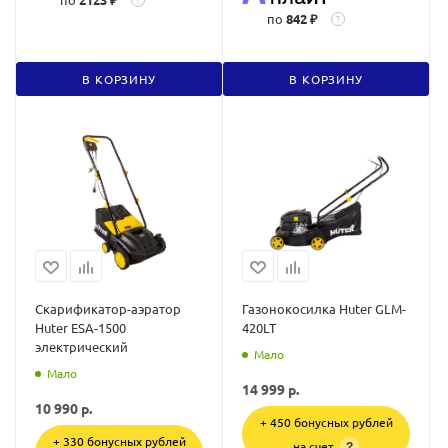
по
842 ₽
?
В КОРЗИНУ
В КОРЗИНУ
Cкарификатор-аэратор
Газонокосилка Huter GLM-
Huter ESA-1500
420LT
электрический
Мало
Мало
14 999
р.
10 990
р.
+ 450 бонусных рублей
+ 330 бонусных рублей
на счет
?