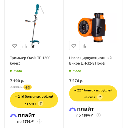
Триммер Oasis TE-1200
Насос циркуляционный
(элек)
Вихрь ЦН-32-8 Проф
Мало
Мало
7 190
р.
7 574
р.
7 890
р.
-
9
%
+ 227 бонусных рублей
+ 216 бонусных рублей
на счет
?
на счет
?
по
1894 ₽
?
по
1798 ₽
?