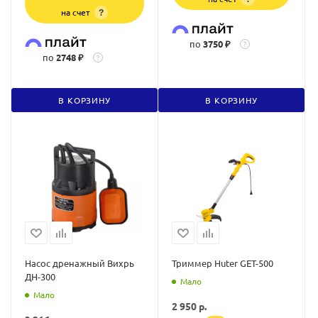
на счет
?
по
3750 ₽
?
по
2748 ₽
?
В КОРЗИНУ
В КОРЗИНУ
Насос дренажный Вихрь
Триммер Huter GET-500
ДН-300
Мало
Мало
2 950
р.