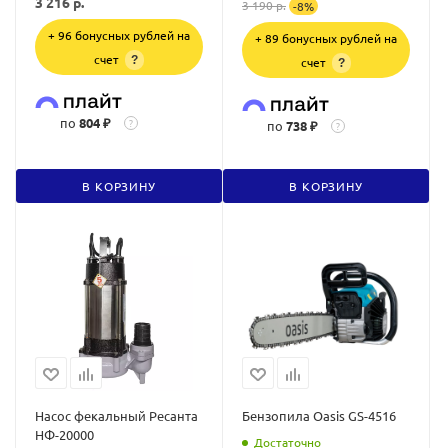
3 216
р.
3 190
р.
-
8
%
+ 96 бонусных рублей на
+ 89 бонусных рублей на
счет
?
счет
?
по
804 ₽
?
по
738 ₽
?
В КОРЗИНУ
В КОРЗИНУ
Насос фекальный Ресанта
Бензопила Oasis GS-4516
НФ-20000
Достаточно