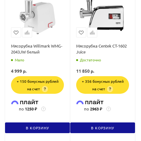
Мясорубка Willmark WMG-
Мясорубка Centek CT-1602
2043JW белый
Juice
Мало
Достаточно
4 999
р.
11 850
р.
+ 150 бонусных рублей
+ 356 бонусных рублей
на счет
на счет
?
?
по
1250 ₽
по
2963 ₽
?
?
В КОРЗИНУ
В КОРЗИНУ