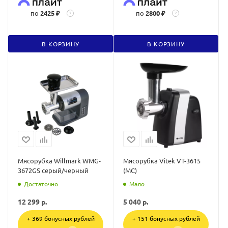
по
2425 ₽
по
2800 ₽
?
?
В КОРЗИНУ
В КОРЗИНУ
Мясорубка Willmark WMG-
Мясорубка Vitek VT-3615
3672GS серый/черный
(MC)
Достаточно
Мало
12 299
р.
5 040
р.
+ 369 бонусных рублей
+ 151 бонусных рублей