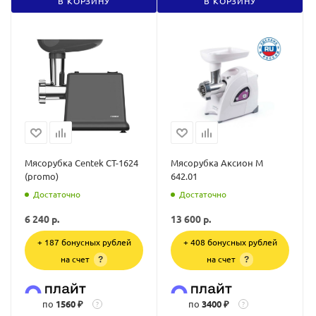
В КОРЗИНУ
В КОРЗИНУ
Мясорубка Centek CT-1624
Мясорубка Аксион М
(promo)
642.01
Достаточно
Достаточно
6 240
р.
13 600
р.
+ 187 бонусных рублей
+ 408 бонусных рублей
на счет
на счет
?
?
по
1560 ₽
по
3400 ₽
?
?