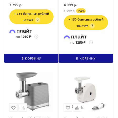
7 799
р.
4 999
р.
6 599
р.
-
24
%
+ 234 бонусных рублей
+ 150 бонусных рублей
на счет
?
на счет
?
по
1950 ₽
?
по
1250 ₽
?
В КОРЗИНУ
В КОРЗИНУ