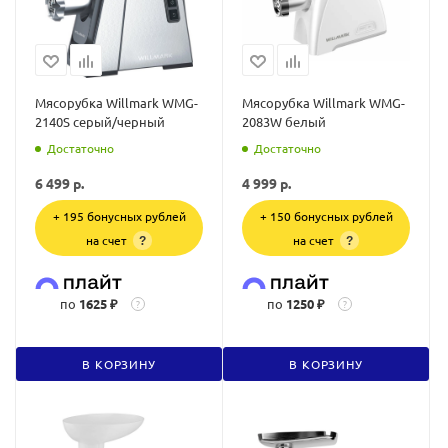
Мясорубка Willmark WMG-
Мясорубка Willmark WMG-
2140S серый/черный
2083W белый
Достаточно
Достаточно
6 499
р.
4 999
р.
+ 195 бонусных рублей
+ 150 бонусных рублей
на счет
на счет
?
?
по
1625 ₽
по
1250 ₽
?
?
В КОРЗИНУ
В КОРЗИНУ