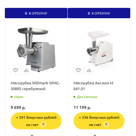
В КОРЗИНУ
В КОРЗИНУ
Мясорубка Willmark WMG-
Мясорубка Аксион М
3080S cеребряный
641.01
Мало
Достаточно
9 699
р.
11 199
р.
+ 291 бонусных рублей
+ 336 бонусных рублей
на счет
на счет
?
?