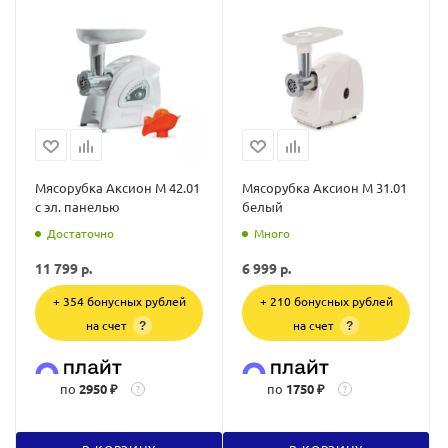
Мясорубка Аксион М 42.01
Мясорубка Аксион М 31.01
с эл. панелью
белый
Достаточно
Много
11 799
р.
6 999
р.
+ 354 бонусных рублей
+ 210 бонусных рублей
на счет
на счет
?
?
по
2950 ₽
по
1750 ₽
?
?