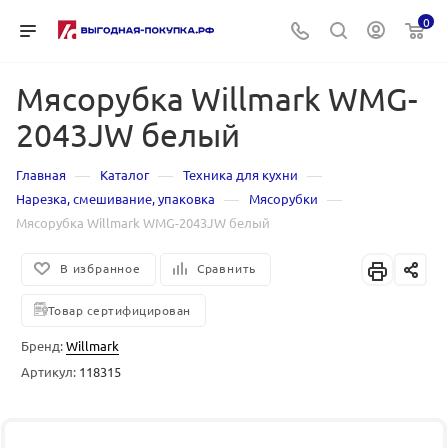
0
Мясорубка Willmark WMG-
2043JW белый
—
—
—
Главная
Каталог
Техника для кухни
—
—
Нарезка, смешивание, упаковка
Мясорубки
Мясорубка Willmark WMG-2043JW белый
В избранное
Сравнить
Товар сертифицирован
Бренд:
Willmark
Артикул:
118315