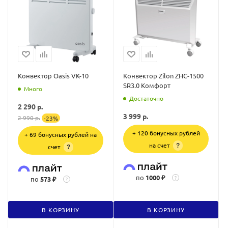
Конвектор Oasis VK-10
Конвектор Zilon ZHC-1500
SR3.0 Комфорт
Много
Достаточно
2 290
р.
3 999
р.
2 990
р.
-
23
%
+ 120 бонусных рублей
+ 69 бонусных рублей на
на счет
?
счет
?
по
1000 ₽
?
по
573 ₽
?
В КОРЗИНУ
В КОРЗИНУ