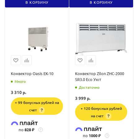
В КОРЗИНУ
В КОРЗИНУ
Конвектор Oasis EK-10
Конвектор Zilon ZHC-2000
SR3.0 Eco Уют
Много
Достаточно
3 310
р.
3 999
р.
+ 99 бонусных рублей на
+ 120 бонусных рублей
счет
?
на счет
?
по
828 ₽
?
по
1000 ₽
?