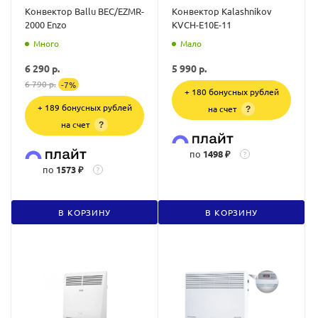
Конвектор Ballu BEC/EZMR-
Конвектор Kalashnikov
2000 Enzo
KVCH-E10E-11
Много
Мало
6 290
р.
5 990
р.
6 790
р.
-
7
%
+ 180 бонусных рублей
+ 189 бонусных рублей
на счет
?
на счет
?
по
1498 ₽
?
по
1573 ₽
?
В КОРЗИНУ
В КОРЗИНУ