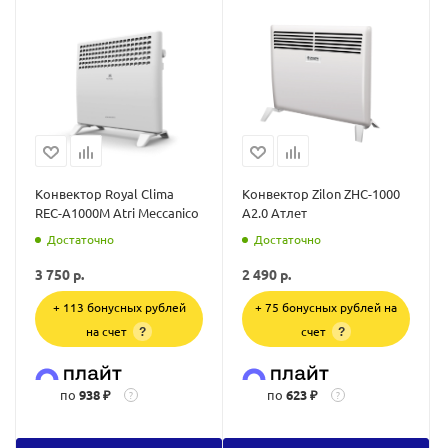
Конвектор Royal Clima
Конвектор Zilon ZHC-1000
REC-A1000M Atri Meccanico
A2.0 Атлет
Достаточно
Достаточно
3 750
р.
2 490
р.
+ 113 бонусных рублей
+ 75 бонусных рублей на
на счет
счет
?
?
по
938 ₽
по
623 ₽
?
?