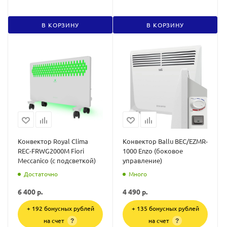
В КОРЗИНУ
В КОРЗИНУ
Конвектор Royal Clima
Конвектор Ballu BEC/EZMR-
REC-FRWG2000M Fiori
1000 Enzo (боковое
Meccanico (с подсветкой)
управление)
Достаточно
Много
6 400
р.
4 490
р.
+ 192 бонусных рублей
+ 135 бонусных рублей
на счет
на счет
?
?