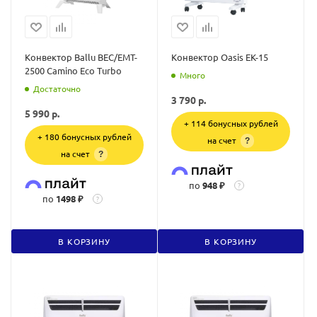
Конвектор Ballu BEC/EMT-
Конвектор Oasis EK-15
2500 Camino Eco Turbo
Много
Достаточно
3 790
р.
5 990
р.
+ 114 бонусных рублей
+ 180 бонусных рублей
на счет
?
на счет
?
по
948 ₽
?
по
1498 ₽
?
В КОРЗИНУ
В КОРЗИНУ