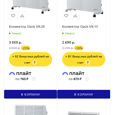
Конвектор Oasis VK-20
Конвектор Oasis VK-15
Много
Много
3 050
р.
2 690
р.
4 050
р.
3 290
р.
-
25
%
-
18
%
+ 92 бонусных рублей на
+ 81 бонусных рублей на
счет
счет
?
?
по
763 ₽
по
673 ₽
?
?
В КОРЗИНУ
В КОРЗИНУ