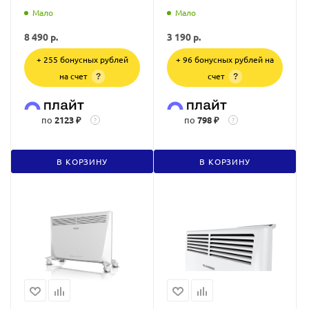
Мало
Мало
8 490
р.
3 190
р.
+ 255 бонусных рублей
+ 96 бонусных рублей на
на счет
счет
?
?
по
2123 ₽
по
798 ₽
?
?
В КОРЗИНУ
В КОРЗИНУ