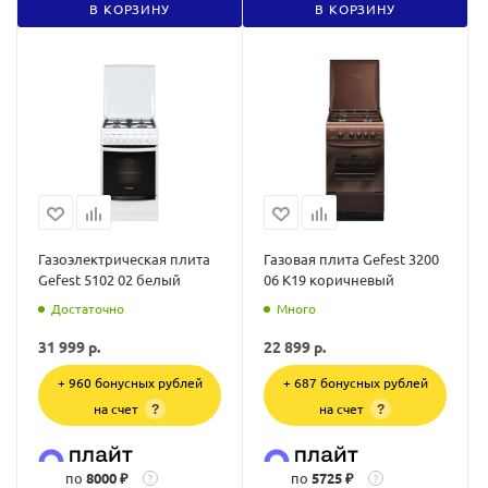
В КОРЗИНУ
В КОРЗИНУ
Газоэлектрическая плита
Газовая плита Gefest 3200
Gefest 5102 02 белый
06 К19 коричневый
Достаточно
Много
31 999
р.
22 899
р.
+ 960 бонусных рублей
+ 687 бонусных рублей
на счет
на счет
?
?
по
8000 ₽
по
5725 ₽
?
?