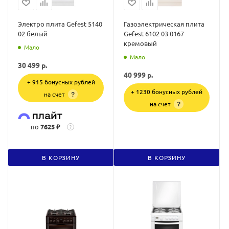
Электро плита Gefest 5140
Газоэлектрическая плита
02 белый
Gefest 6102 03 0167
кремовый
Мало
Мало
30 499
р.
40 999
р.
+ 915 бонусных рублей
+ 1230 бонусных рублей
на счет
?
на счет
?
по
7625 ₽
?
В КОРЗИНУ
В КОРЗИНУ