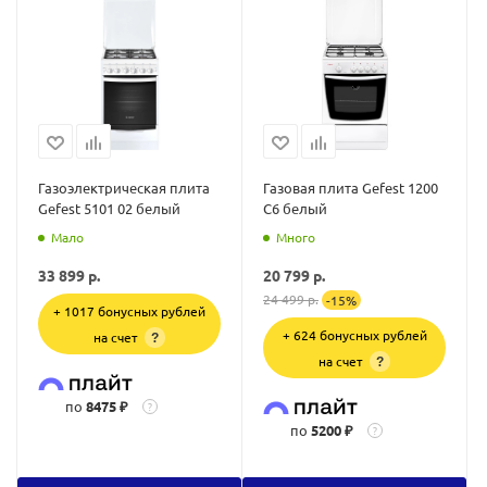
Газоэлектрическая плита
Газовая плита Gefest 1200
Gefest 5101 02 белый
С6 белый
Мало
Много
33 899
р.
20 799
р.
24 499
р.
-
15
%
+ 1017 бонусных рублей
+ 624 бонусных рублей
на счет
?
на счет
?
по
8475 ₽
?
по
5200 ₽
?