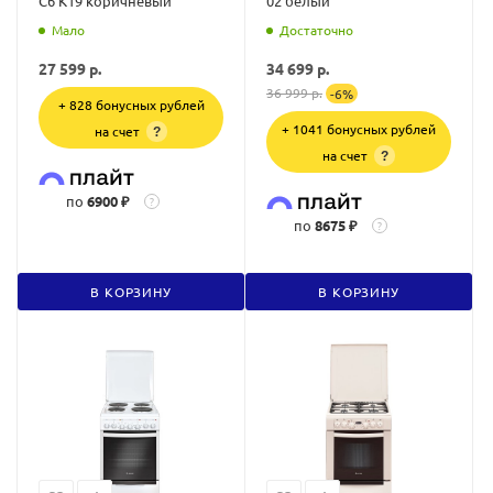
С6 K19 коричневый
02 белый
Мало
Достаточно
27 599
р.
34 699
р.
36 999
р.
-
6
%
+ 828 бонусных рублей
+ 1041 бонусных рублей
на счет
?
на счет
?
по
6900 ₽
?
по
8675 ₽
?
В КОРЗИНУ
В КОРЗИНУ