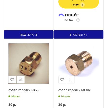
счет
?
по
6 ₽
?
ПОД ЗАКАЗ
В КОРЗИНУ
сопло горелки № 75
сопло горелки № 102
Много
Много
30
р.
30
р.