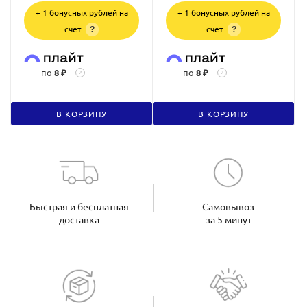
+ 1 бонусных рублей на
+ 1 бонусных рублей на
счет
счет
?
?
по
8 ₽
по
8 ₽
?
?
В КОРЗИНУ
В КОРЗИНУ
Быстрая и бесплатная
Самовывоз
доставка
за 5 минут