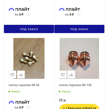
по
0 ₽
по
0 ₽
?
?
ПОД ЗАКАЗ
ПОД ЗАКАЗ
сопло горелки № 65
сопло горелки № 130
Много
Много
25
р.
по
0 ₽
?
+ 1 бонусных рублей на