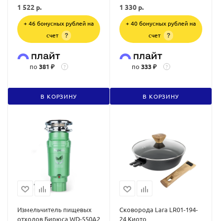
1 522
р.
1 330
р.
+ 46 бонусных рублей на
+ 40 бонусных рублей на
счет
счет
?
?
по
381 ₽
по
333 ₽
?
?
В КОРЗИНУ
В КОРЗИНУ
Измельчитель пищевых
Сковорода Lara LR01-194-
отходов Бирюса WD-550A2
24 Киото