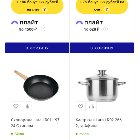
+ 180 бонусных рублей
+ 75 бонусных рублей на
на счет
счет
?
?
по
1500 ₽
по
628 ₽
?
?
В КОРЗИНУ
В КОРЗИНУ
Сковорода Lara LR01-197-
Кастрюля Lara LR02-266
24 Окинава
2,1л Афина
Мало
Мало