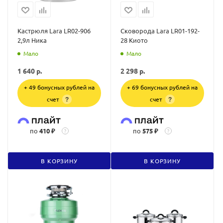
Кастрюля Lara LR02-906
Сковорода Lara LR01-192-
2,9л Ника
28 Киото
Мало
Мало
1 640
р.
2 298
р.
+ 49 бонусных рублей на
+ 69 бонусных рублей на
счет
счет
?
?
по
410 ₽
по
575 ₽
?
?
В КОРЗИНУ
В КОРЗИНУ