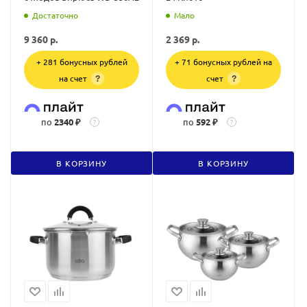
Достаточно
Мало
9 360
р.
2 369
р.
+ 281 бонусных рублей
+ 71 бонусных рублей на
на счет
счет
?
?
по
2340 ₽
по
592 ₽
?
?
В КОРЗИНУ
В КОРЗИНУ