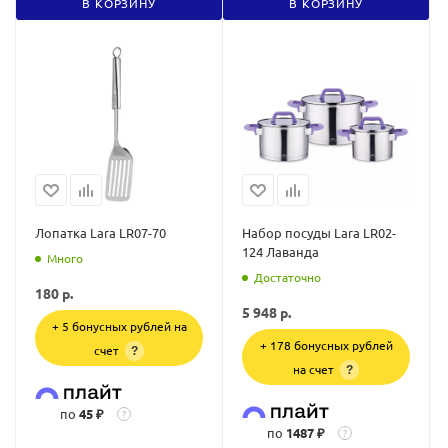
В КОРЗИНУ
В КОРЗИНУ
Лопатка Lara LR07-70
Набор посуды Lara LR02-
124 Лаванда
Много
Достаточно
180
р.
5 948
р.
+ 5 бонусных рублей на
+ 178 бонусных рублей
счет
?
на счет
?
по
45 ₽
?
по
1487 ₽
?