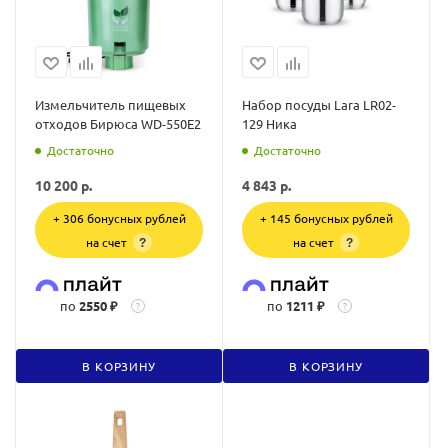
Измельчитель пищевых
Набор посуды Lara LR02-
отходов Бирюса WD-550E2
129 Ника
Достаточно
Достаточно
10 200
р.
4 843
р.
+ 306 бонусных рублей
+ 145 бонусных рублей
на счет
на счет
?
?
по
2550 ₽
по
1211 ₽
?
?
В КОРЗИНУ
В КОРЗИНУ