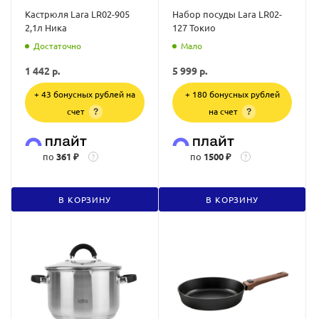
Кастрюля Lara LR02-905
Набор посуды Lara LR02-
2,1л Ника
127 Токио
Достаточно
Мало
1 442
р.
5 999
р.
+ 43 бонусных рублей на
+ 180 бонусных рублей
счет
на счет
?
?
по
361 ₽
по
1500 ₽
?
?
В КОРЗИНУ
В КОРЗИНУ