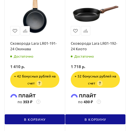
Сковорода Lara LR01-191-
Сковорода Lara LR01-192-
24 Окинава
24 Киото
Достаточно
Достаточно
1 410
р.
1 718
р.
+ 42 бонусных рублей на
+ 52 бонусных рублей на
счет
счет
?
?
по
353 ₽
по
430 ₽
?
?
В КОРЗИНУ
В КОРЗИНУ