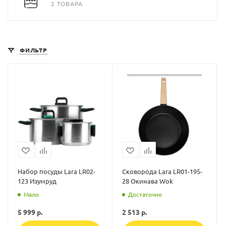
2 ТОВАРА
ФИЛЬТР
Набор посуды Lara LR02-
Сковорода Lara LR01-195-
123 Изумруд
28 Окинава Wok
Мало
Достаточно
5 999
р.
2 513
р.