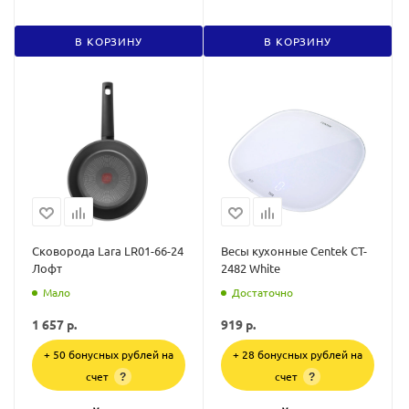
В КОРЗИНУ
В КОРЗИНУ
Сковорода Lara LR01-66-24
Весы кухонные Centek CT-
Лофт
2482 White
Мало
Достаточно
1 657
р.
919
р.
+ 50 бонусных рублей на
+ 28 бонусных рублей на
счет
счет
?
?