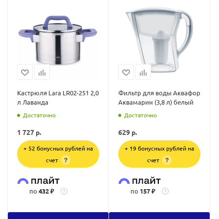
Кастрюля Lara LR02-251 2,0
Фильтр для воды Аквафор
л Лаванда
Аквамарин (3,8 л) белый
Достаточно
Достаточно
1 727
р.
629
р.
+ 52 бонусных рублей на
+ 19 бонусных рублей на
счет
счет
?
?
по
432 ₽
по
157 ₽
?
?