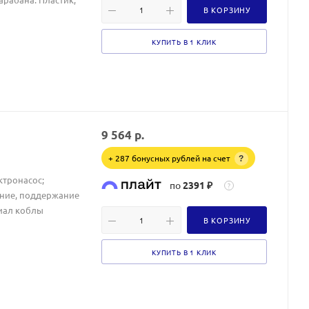
В КОРЗИНУ
КУПИТЬ В 1 КЛИК
9 564
р.
+ 287 бонусных рублей на счет
?
ктронасос;
по
2391 ₽
?
ение, поддержание
риал коблы
В КОРЗИНУ
КУПИТЬ В 1 КЛИК