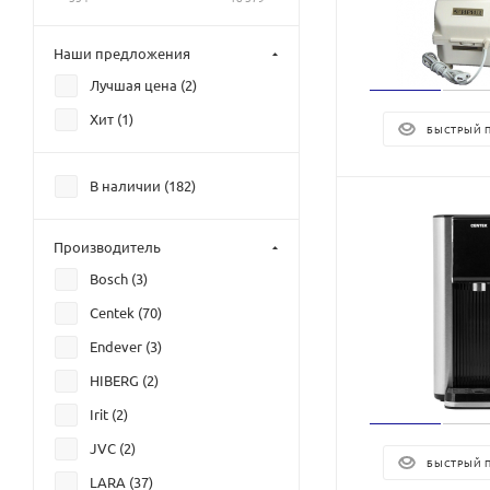
Наши предложения
Лучшая цена (
2
)
Хит (
1
)
БЫСТРЫЙ 
В наличии (
182
)
Производитель
Bosch (
3
)
Centek (
70
)
Endever (
3
)
HIBERG (
2
)
Irit (
2
)
JVC (
2
)
БЫСТРЫЙ 
LARA (
37
)