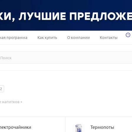
ная программа
Как купить
О компании
Контакты
2
е напитков
лектрочайники
Термопоты