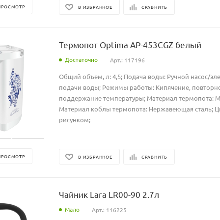
ПРОСМОТР
В ИЗБРАННОЕ
СРАВНИТЬ
Термопот Optima AP-453CGZ белый
Достаточно
Арт.: 117196
Общий объем, л: 4,5; Подача воды: Ручной насос/э
подачи воды; Режимы работы: Кипячение, повторн
поддержание температуры; Материал термопота: Ме
Материал коблы термопота: Нержавеющая сталь; Цв
рисунком;
ПРОСМОТР
В ИЗБРАННОЕ
СРАВНИТЬ
Чайник Lara LR00-90 2.7л
Мало
Арт.: 116225