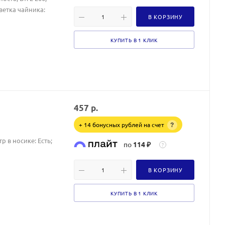
ветка чайника:
В КОРЗИНУ
КУПИТЬ В 1 КЛИК
457
р.
+ 14 бонусных рублей на счет
?
р в носике: Есть;
по
114 ₽
?
В КОРЗИНУ
КУПИТЬ В 1 КЛИК