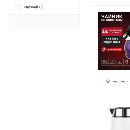
Maxwell (
3
)
NORDFROST (
4
)
ПОКАЗАТЬ
Oasis (
23
)
Optima (
10
)
VITEK (
2
)
Willmark (
13
)
Аксион (
5
)
Добрыня (
1
)
ИРИД (
1
)
БЫСТРЫЙ 
Мотор Сич (
1
)