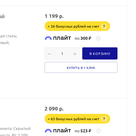
ый
1 199
р.
+ 36 бонусных рублей на счет
?
ая сталь;
по
300 ₽
?
овый;
В КОРЗИНУ
КУПИТЬ В 1 КЛИК
2 090
р.
+ 63 бонусных рублей на счет
?
емента: Скрытый
по
523 ₽
?
сть, Вт: 2 200;