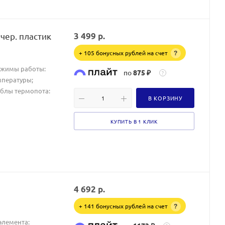
чер. пластик
3 499
р.
+ 105 бонусных рублей на счет
?
Режимы работы:
по
875 ₽
?
мпературы;
облы термопота:
В КОРЗИНУ
КУПИТЬ В 1 КЛИК
4 692
р.
+ 141 бонусных рублей на счет
?
элемента: