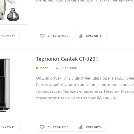
ПРОСМОТР
В ИЗБРАННОЕ
СРАВНИТЬ
Термопот Centek CT-3201
Мало
Арт.: 119008
Общий объем, л: 2,5; Дисплей: Да; Подача воды: Эле
Режимы работы: Автокипячение, повторное кипяч
температуры; Материал термопота: Пластик; Мате
термопота: Сталь; Цвет: Стальной/черный;
ПРОСМОТР
В ИЗБРАННОЕ
СРАВНИТЬ