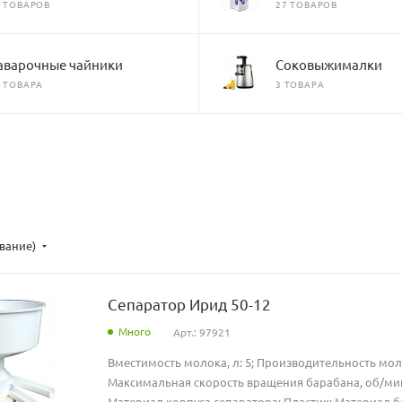
7 ТОВАРОВ
27 ТОВАРОВ
аварочные чайники
Соковыжималки
4 ТОВАРА
3 ТОВАРА
ывание)
Сепаратор Ирид 50-12
Много
Арт.: 97921
Вместимость молока, л: 5; Производительность моло
Максимальная скорость вращения барабана, об/мин:
Материал корпуса сепаратора: Пластик; Материал б