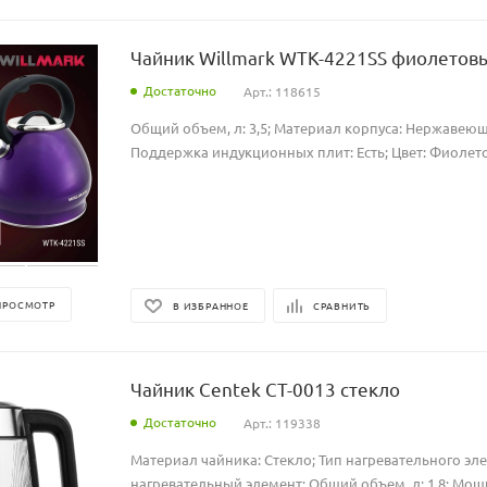
Чайник Willmark WTK-4221SS фиолетов
Достаточно
Арт.: 118615
Общий объем, л: 3,5; Материал корпуса: Нержавеющ
Поддержка индукционных плит: Есть; Цвет: Фиолет
ПРОСМОТР
В ИЗБРАННОЕ
СРАВНИТЬ
Чайник Centek CT-0013 стекло
Достаточно
Арт.: 119338
Материал чайника: Стекло; Тип нагревательного эл
нагревательный элемент; Общий объем, л: 1,8; Мощно