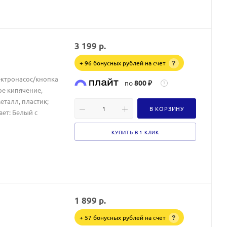
3 199
р.
+ 96 бонусных рублей на счет
?
лектронасос/кнопка
по
800 ₽
?
ое кипячение,
талл, пластик;
В КОРЗИНУ
ет: Белый с
КУПИТЬ В 1 КЛИК
1 899
р.
+ 57 бонусных рублей на счет
?