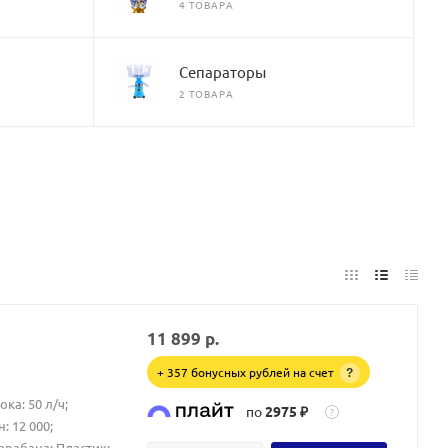
4 ТОВАРА
Сепараторы
2 ТОВАРА
11 899
р.
+ 357 бонусных рублей на счет
?
ка: 50 л/ч;
по
2975 ₽
?
 12 000;
арабана: Пластик;