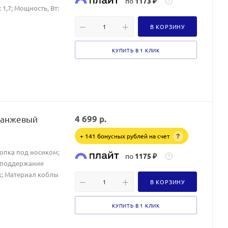
по
1173 ₽
?
1,7; Мощность, Вт:
В КОРЗИНУ
КУПИТЬ В 1 КЛИК
ранжевый
4 699
р.
+ 141 бонусных рублей на счет
?
нопка под носиком;
по
1175 ₽
?
, поддержание
к; Материал коблы
В КОРЗИНУ
КУПИТЬ В 1 КЛИК