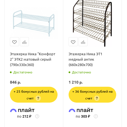
Этажерка Ника "Комфорт
Этажерка Ника ЭТ1
2" ЭТК2 матовый серый
медный антик
(790х330х360)
(660х280х700)
Достаточно
Достаточно
846
р.
1 210
р.
+ 25 бонусных рублей на
+ 36 бонусных рублей на
счет
счет
?
?
по
212 ₽
по
303 ₽
?
?