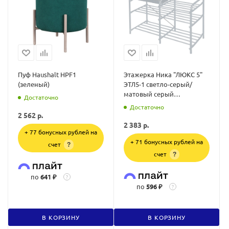
Пуф Haushalt HPF1
Этажерка Ника "ЛЮКС 5"
(зеленый)
ЭТЛ5-1 светло-серый/
матовый серый
Достаточно
(790х330х510)
Достаточно
2 562
р.
2 383
р.
+ 77 бонусных рублей на
+ 71 бонусных рублей на
счет
?
счет
?
по
641 ₽
?
по
596 ₽
?
В КОРЗИНУ
В КОРЗИНУ