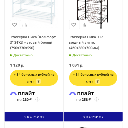
Этажерка Ника "Комфорт
Этажерка Ника ЭТ2
3" ЭТК3 матовый белый
медный антик
(790х330х590)
(460x280x700мм)
Достаточно
Достаточно
1 120
р.
1 031
р.
+ 34 бонусных рублей на
+ 31 бонусных рублей на
счет
счет
?
?
по
280 ₽
по
258 ₽
?
?
В КОРЗИНУ
В КОРЗИНУ