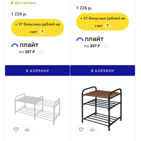
Достаточно
1 226
р.
1 226
р.
+ 37 бонусных рублей на
+ 37 бонусных рублей на
счет
?
счет
?
по
307 ₽
?
по
307 ₽
?
В КОРЗИНУ
В КОРЗИНУ