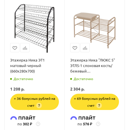
Этажерка Ника ЭТ1
Этажерка Ника "ЛЮКС 5"
матовый черный
ЭТЛ5-1 слоновая кость/
(660х280х700)
бежевый
металлик(790х330х510)
Достаточно
Достаточно
1 208
р.
2 304
р.
+ 36 бонусных рублей на
+ 69 бонусных рублей на
счет
счет
?
?
по
302 ₽
по
576 ₽
?
?