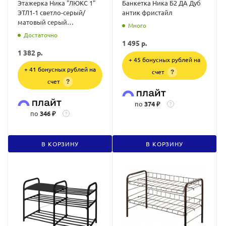
Этажерка Ника "ЛЮКС 1"
Банкетка Ника Б2 ДА Дуб
ЭТЛ1-1 светло-серый/
антик фристайл
матовый серый
Много
(790х330х360)
Достаточно
1 495
р.
1 382
р.
+ 45 бонусных рублей на
+ 41 бонусных рублей на
счет
?
счет
?
по
374 ₽
?
по
346 ₽
?
В КОРЗИНУ
В КОРЗИНУ