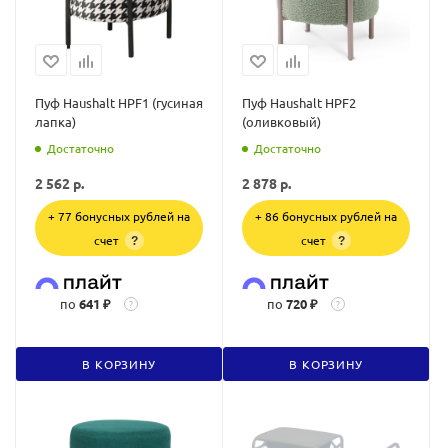
Пуф Haushalt HPF1 (гусиная
Пуф Haushalt HPF2
лапка)
(оливковый)
Достаточно
Достаточно
2 562
р.
2 878
р.
+ 77 бонусных рублей на
+ 86 бонусных рублей на
счет
счет
?
?
по
641 ₽
по
720 ₽
?
?
В КОРЗИНУ
В КОРЗИНУ