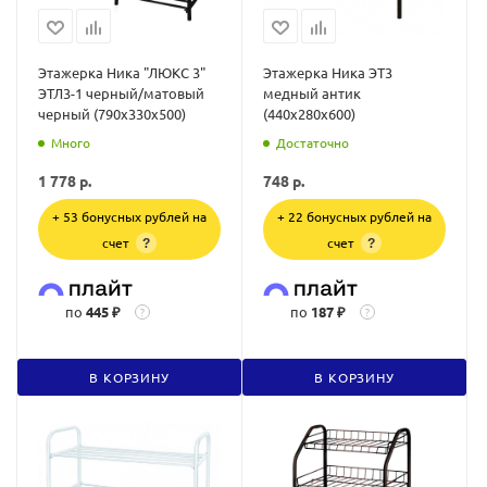
Этажерка Ника "ЛЮКС 3"
Этажерка Ника ЭТ3
ЭТЛ3-1 черный/матовый
медный антик
черный (790х330х500)
(440х280х600)
Много
Достаточно
1 778
р.
748
р.
+ 53 бонусных рублей на
+ 22 бонусных рублей на
счет
счет
?
?
по
445 ₽
по
187 ₽
?
?
В КОРЗИНУ
В КОРЗИНУ