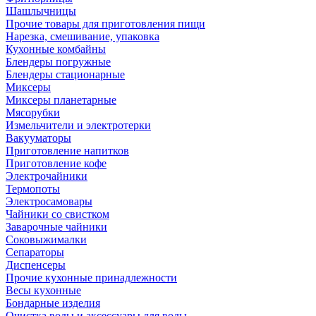
Шашлычницы
Прочие товары для приготовления пищи
Нарезка, смешивание, упаковка
Кухонные комбайны
Блендеры погружные
Блендеры стационарные
Миксеры
Миксеры планетарные
Мясорубки
Измельчители и электротерки
Вакууматоры
Приготовление напитков
Приготовление кофе
Электрочайники
Термопоты
Электросамовары
Чайники со свистком
Заварочные чайники
Соковыжималки
Сепараторы
Диспенсеры
Прочие кухонные принадлежности
Весы кухонные
Бондарные изделия
Очистка воды и аксессуары для воды