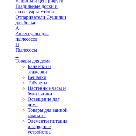
машины и центрифуги
Гладильные доски и
аксессуары
Утюги
Отпариватели
Сушилки
для белья
А
Аксессуары для
пылесосов
П
Пылесосы
Т
Товары для дома
Банкетки и
этажерки
Вешалки
Табуреты
Настенные часы и
будильники
Освещение для
дома
Товары для ванной
комнаты
Элементы питания
и зарядные
устройства