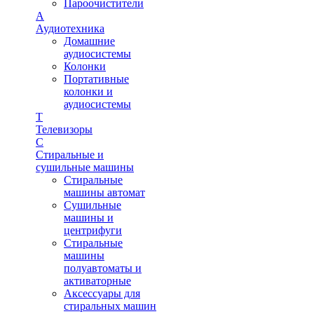
Пароочистители
А
Аудиотехника
Домашние
аудиосистемы
Колонки
Портативные
колонки и
аудиосистемы
Т
Телевизоры
С
Стиральные и
сушильные машины
Стиральные
машины автомат
Сушильные
машины и
центрифуги
Стиральные
машины
полуавтоматы и
активаторные
Аксессуары для
стиральных машин