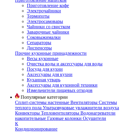
Приготовление напитков
Приготовление кофе
Электрочайники
Термопоты
Электросамовары
Чайники со свистком
Заварочные чайники
Соковыжималки
Сепараторы
Диспенсеры
Прочие кухонные принадлежности
Весы кухонные
Очистка воды и аксессуары для воды
Посуда для кухни
Аксессуары для кухни
Куханная утварь
Аксессуары для кухонной техники
Измельчители пищевых отходов
Популярные категории
Сплит-системы настенные
Вентиляторы
Системы
теплого пола
Ультразвуковые увлажнители воздуха
Конвекторы
Тепловентиляторы
Водонагреватели
накопительные
Газовые колонки
Осушители
К
Кондиционирование