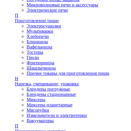
Микроволновые печи и аксессуары
Электрические печи
П
Приготовление пищи
Электросушилки
Мультиварки
Хлебопечи
Блинницы
Вафельницы
Тостеры
Грили
Фритюрницы
Шашлычницы
Прочие товары для приготовления пищи
Н
Нарезка, смешивание, упаковка
Блендеры погружные
Блендеры стационарные
Миксеры
Миксеры планетарные
Мясорубки
Измельчители и электротерки
Вакууматоры
П