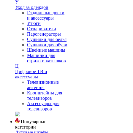
У
Уход за одеждой
Гладильные доски
и аксессуары
Утюги
Отпариватели
Парогенераторы
Сушилки для белья
Сушилки для обуви
Швейные машины
Машинки для
стрижки катышков
Ц
Цифровое ТВ и
аксессуары
Телевизионные
антенны
Кронштейны для
телевизоров
Аксессуары для
телевизоров
Популярные
категории
Духовые шкафы