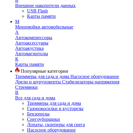
В
Внешние накопители данных
USB Flash
Карты памяти
М
Минимойки автомобильные
А
Автокомпрессоры
Автоаксессуары
Автоакустика
Автомагнитолы
К
Карты памяти
Популярные категории
Триммеры для сада и дома
Насосное оборудование
Дрели и шуруповерты
Стабилизаторы напряжения
Стремянки
В
Все для сада и дома
Триммеры для сада и дома
Газонокосилки и кусторезы
Бензопилы
Снегоуборщики
Лопаты, скпеперы для снега
Насосное оборудование