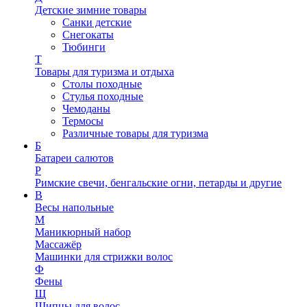
Детские зимние товары
Санки детские
Снегокаты
Тюбинги
Т
Товары для туризма и отдыха
Столы походные
Стулья походные
Чемоданы
Термосы
Различные товары для туризма
Б
Батареи салютов
Р
Римские свечи, бенгальские огни, петарды и другие
В
Весы напольные
М
Маникюрный набор
Массажёр
Машинки для стрижки волос
Ф
Фены
Щ
Щипцы для волос