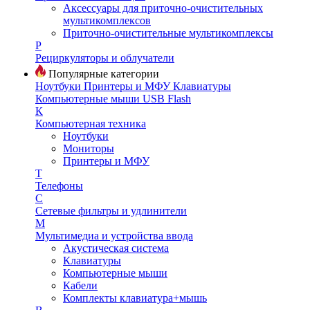
Аксессуары для приточно-очистительных
мультикомплексов
Приточно-очистительные мультикомплексы
Р
Рециркуляторы и облучатели
Популярные категории
Ноутбуки
Принтеры и МФУ
Клавиатуры
Компьютерные мыши
USB Flash
К
Компьютерная техника
Ноутбуки
Мониторы
Принтеры и МФУ
Т
Телефоны
С
Сетевые фильтры и удлинители
М
Мультимедиа и устройства ввода
Акустическая система
Клавиатуры
Компьютерные мыши
Кабели
Комплекты клавиатура+мышь