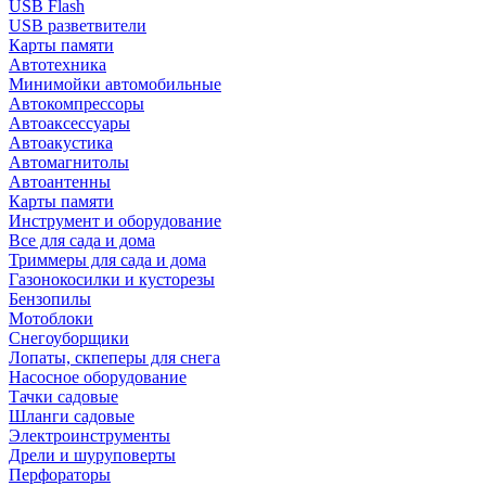
USB Flash
USB разветвители
Карты памяти
Автотехника
Минимойки автомобильные
Автокомпрессоры
Автоаксессуары
Автоакустика
Автомагнитолы
Автоантенны
Карты памяти
Инструмент и оборудование
Все для сада и дома
Триммеры для сада и дома
Газонокосилки и кусторезы
Бензопилы
Мотоблоки
Снегоуборщики
Лопаты, скпеперы для снега
Насосное оборудование
Тачки садовые
Шланги садовые
Электроинструменты
Дрели и шуруповерты
Перфораторы