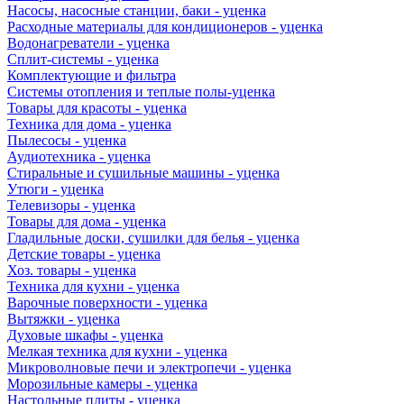
Насосы, насосные станции, баки - уценка
Расходные материалы для кондиционеров - уценка
Водонагреватели - уценка
Сплит-системы - уценка
Комплектующие и фильтра
Системы отопления и теплые полы-уценка
Товары для красоты - уценка
Техника для дома - уценка
Пылесосы - уценка
Аудиотехника - уценка
Стиральные и сушильные машины - уценка
Утюги - уценка
Телевизоры - уценка
Товары для дома - уценка
Гладильные доски, сушилки для белья - уценка
Детские товары - уценка
Хоз. товары - уценка
Техника для кухни - уценка
Варочные поверхности - уценка
Вытяжки - уценка
Духовые шкафы - уценка
Мелкая техника для кухни - уценка
Микроволновые печи и электропечи - уценка
Морозильные камеры - уценка
Настольные плиты - уценка