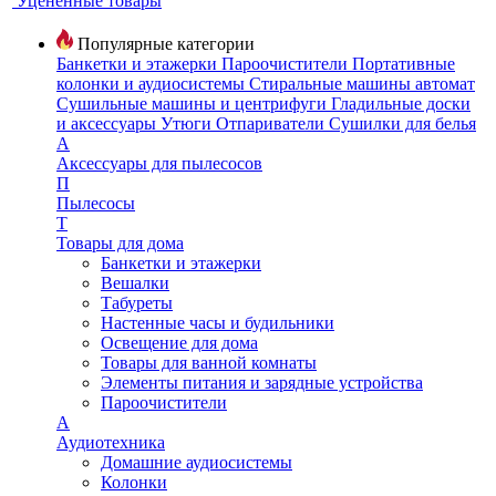
Уцененные товары
Популярные категории
Банкетки и этажерки
Пароочистители
Портативные
колонки и аудиосистемы
Стиральные машины автомат
Сушильные машины и центрифуги
Гладильные доски
и аксессуары
Утюги
Отпариватели
Сушилки для белья
А
Аксессуары для пылесосов
П
Пылесосы
Т
Товары для дома
Банкетки и этажерки
Вешалки
Табуреты
Настенные часы и будильники
Освещение для дома
Товары для ванной комнаты
Элементы питания и зарядные устройства
Пароочистители
А
Аудиотехника
Домашние аудиосистемы
Колонки