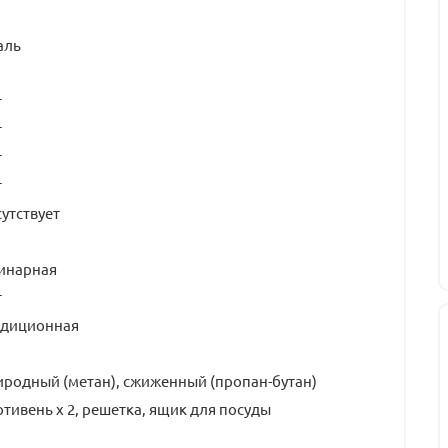
аль
т
т
т
т
утствует
инарная
т
адиционная
родный (метан), сжиженный (пропан-бутан)
тивень х 2, решетка, ящик для посуды