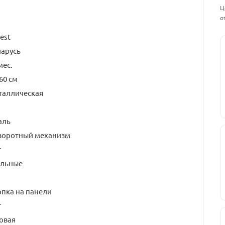
Ц
о
est
ларусь
мес.
60 см
таллическая
аль
воротный механизм
т
альные
пка на панели
т
овая