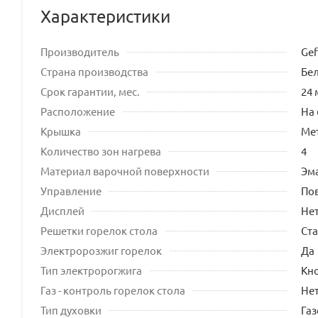
Характеристики
Производитель
Gef
Страна производства
Бе
Срок гарантии, мес.
24 
Расположение
На 
Крышка
Ме
Количество зон нагрева
4
Материал варочной поверхности
Эм
Управление
По
Дисплей
Не
Решетки горелок стола
Ст
Электророзжиг горелок
Да
Тип электророгжига
Кно
Газ - контроль горелок стола
Не
Тип духовки
Газ