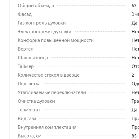
Общий объем, л
63
Фасад
Эм
Газ-контроль духовки
Да
Электроподжиг духовки
Не
Конфорка повышенной мощности
Не
Вертел
Не
Шашлычница
Не
Таймер
Отс
Количество стекол в дверце
2
Подсветка
Од
Утапливаемые переключатели
Не
Очистка духовки
Тр
Термостат
Да
Вид газа
При
Внутренняя комплектация
Про
Высота, см
85