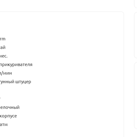
urm
тай
мес.
 прикуривателя
л/мин
тунный штуцер
т
релочный
корпусе
 атм