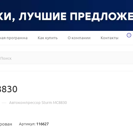
ная программа
Как купить
О компании
Контакты
8830
—
Автокомпрессор Sturm MC8830
рован
Артикул:
116627