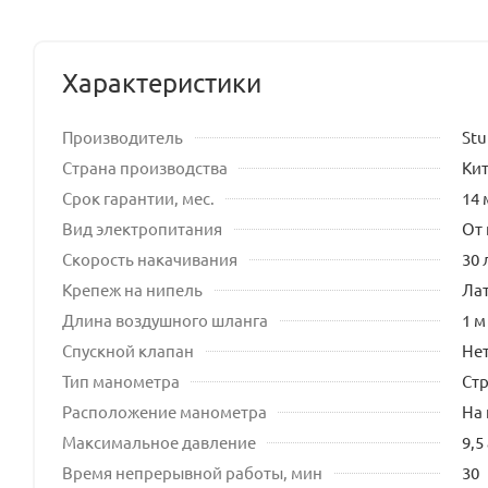
Характеристики
Производитель
St
Страна производства
Ки
Срок гарантии, мес.
14 
Вид электропитания
От
Скорость накачивания
30 
Крепеж на нипель
Ла
Длина воздушного шланга
1 м
Спускной клапан
Не
Тип манометра
Ст
Расположение манометра
На 
Максимальное давление
9,5
Время непрерывной работы, мин
30