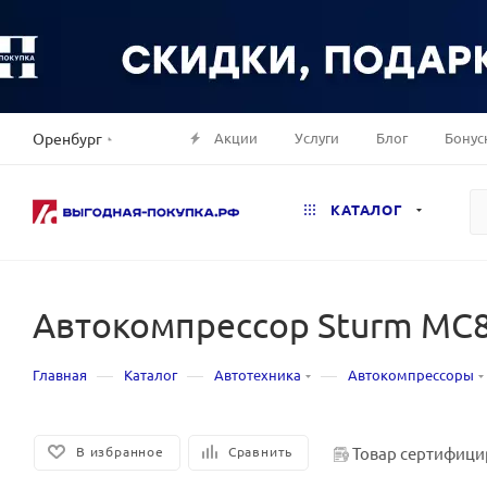
Акции
Услуги
Блог
Бонус
Оренбург
КАТАЛОГ
Автокомпрессор Sturm MC
—
—
—
Главная
Каталог
Автотехника
Автокомпрессоры
Товар сертифици
В избранное
Сравнить