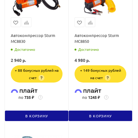
Автокомпрессор Sturm
Автокомпрессор Sturm
MC8830
MC8850
Достаточно
Достаточно
2 940
р.
4 980
р.
+ 88 бонусных рублей на
+ 149 бонусных рублей
счет
на счет
?
?
по
735 ₽
по
1245 ₽
?
?
В КОРЗИНУ
В КОРЗИНУ