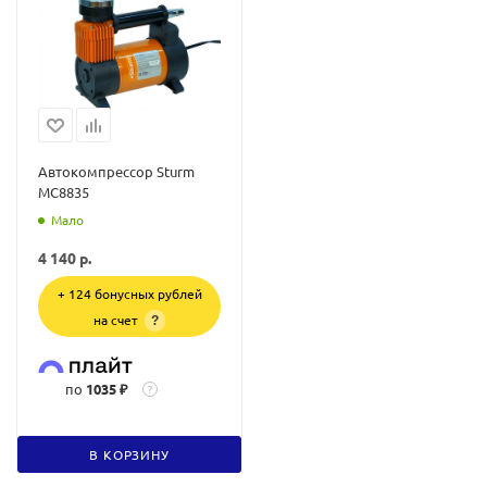
Автокомпрессор Sturm
MC8835
Мало
4 140
р.
+ 124 бонусных рублей
на счет
?
по
1035 ₽
?
В КОРЗИНУ