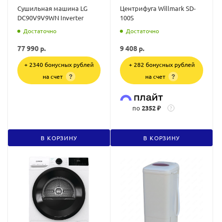
Сушильная машина LG
Центрифуга Willmark SD-
DC90V9V9WN Inverter
100S
Достаточно
Достаточно
77 990
р.
9 408
р.
+ 2340 бонусных рублей
+ 282 бонусных рублей
на счет
на счет
?
?
по
2352 ₽
?
В КОРЗИНУ
В КОРЗИНУ