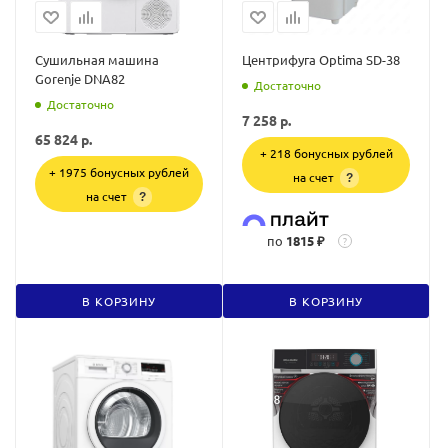
Сушильная машина
Центрифуга Optima SD-38
Gorenje DNA82
Достаточно
Достаточно
7 258
р.
65 824
р.
+ 218 бонусных рублей
+ 1975 бонусных рублей
на счет
?
на счет
?
по
1815 ₽
?
В КОРЗИНУ
В КОРЗИНУ