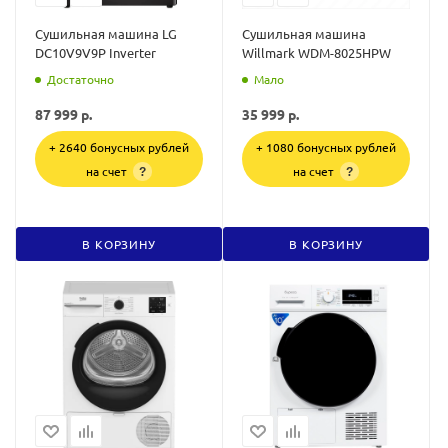
Сушильная машина LG
Сушильная машина
DC10V9V9P Inverter
Willmark WDM-8025HPW
Достаточно
Мало
87 999
р.
35 999
р.
+ 2640 бонусных рублей
+ 1080 бонусных рублей
на счет
на счет
?
?
В КОРЗИНУ
В КОРЗИНУ