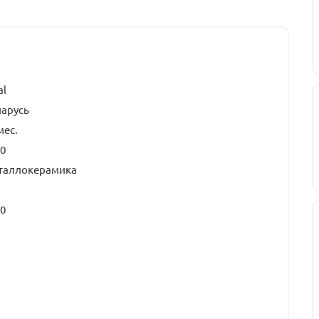
al
ларусь
мес.
0
таллокерамика
0