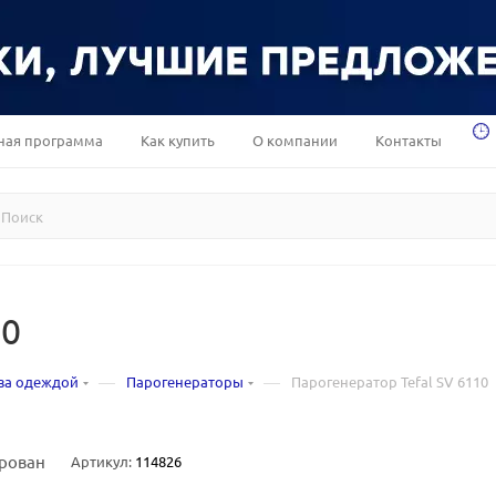
ная программа
Как купить
О компании
Контакты
10
—
—
за одеждой
Парогенераторы
Парогенератор Tefal SV 6110
рован
Артикул:
114826