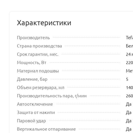
Характеристики
Производитель
Tef
Страна производства
Бе
Срок гарантии, мес.
24 
Мощность, Вт
220
Материал подошвы
Ме
Давление, бар
5
Объем резервуара, мл
140
Производительность пара, г/мин
260
Автоотключение
Да
Защита от накипи
Да
Паровой удар
Да
Вертикальное отпаривание
Да