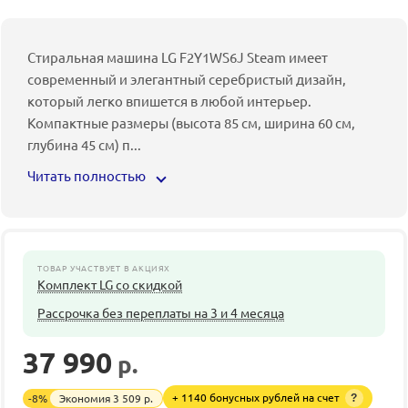
Стиральная машина LG F2Y1WS6J Steam имеет
современный и элегантный серебристый дизайн,
который легко впишется в любой интерьер.
Компактные размеры (высота 85 см, ширина 60 см,
глубина 45 см) п
...
Читать полностью
ТОВАР УЧАСТВУЕТ В АКЦИЯХ
Комплект LG со скидкой
Рассрочка без переплаты на 3 и 4 месяца
37 990
р.
41 499
р.
+ 1140 бонусных рублей на счет
-
8
%
Экономия
3 509
р.
?