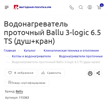
0
Водонагреватель
проточный Ballu 3-logic 6.5
TS (душ+кран)
—
—
Главная
Каталог
Климатическая техника и отопление
—
—
Котлы и водонагреватели
Водонагреватели проточные
—
Водонагреватель проточный Ballu 3-logic 6.5 TS (душ+кран)
В избранное
Сравнить
Товар сертифицирован
Бренд:
Ballu
Артикул:
115363