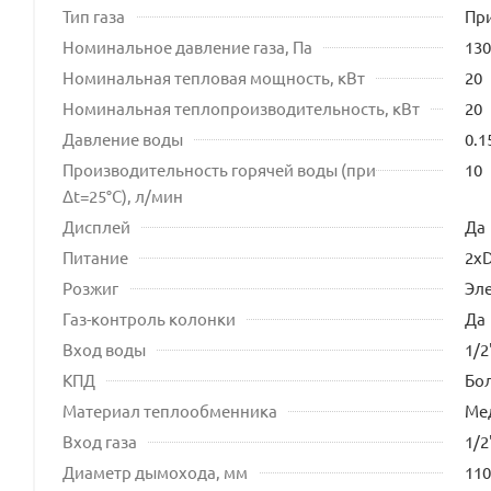
Тип газа
Пр
Номинальное давление газа, Па
130
Номинальная тепловая мощность, кВт
20
Номинальная теплопроизводительность, кВт
20
Давление воды
0.1
Производительность горячей воды (при
10
Δt=25°C), л/мин
Дисплей
Да
Питание
2хD
Розжиг
Эл
Газ-контроль колонки
Да
Вход воды
1/2
КПД
Бо
Материал теплообменника
Ме
Вход газа
1/2
Диаметр дымохода, мм
110