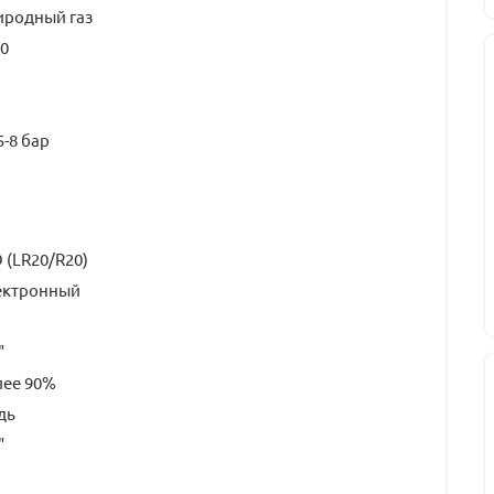
иродный газ
0
5-8 бар
 (LR20/R20)
ектронный
"
лее 90%
дь
"