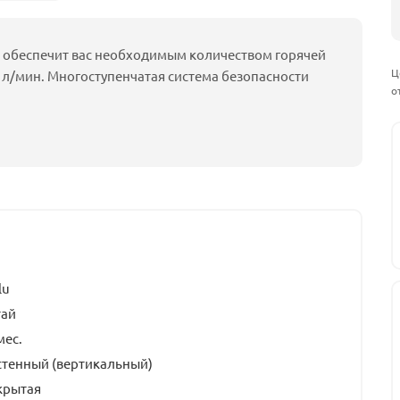
но обеспечит вас необходимым количеством горячей
Ц
0 л/мин. Многоступенчатая система безопасности
о
lu
тай
мес.
стенный (вертикальный)
крытая