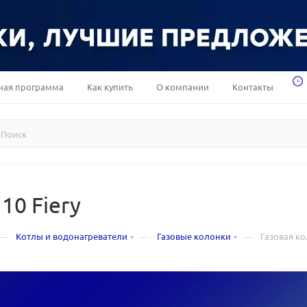
ная программа
Как купить
О компании
Контакты
10 Fiery
—
—
—
Котлы и водонагреватели
Газовые колонки
Газовая ко