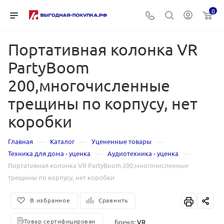
0
Портативная колонка VR
PartyBoom
200,многочисленные
трещины по корпусу, нет
коробки
—
—
—
Главная
Каталог
Уцененные товары
—
—
Техника для дома - уценка
Аудиотехника - уценка
Портативная колонка VR PartyBoom 200,многочисленные
трещины по корпусу, нет коробки
В избранное
Сравнить
Товар сертифицирован
Бренд:
VR