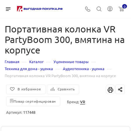
0
Портативная колонка VR
PartyBoom 300, вмятина на
корпусе
—
—
—
Главная
Каталог
Уцененные товары
—
—
Техника для дома - уценка
Аудиотехника - уценка
Портативная колонка VR PartyBoom 300, вмятина на корпусе
В избранное
Сравнить
Товар сертифицирован
Бренд:
VR
Артикул:
117448