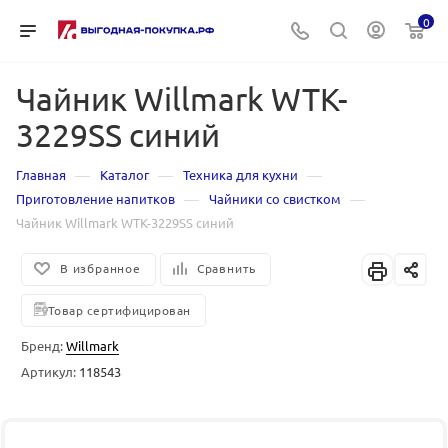
0
Чайник Willmark WTK-
3229SS синий
—
—
—
Главная
Каталог
Техника для кухни
—
—
Приготовление напитков
Чайники со свистком
Чайник Willmark WTK-3229SS синий
В избранное
Сравнить
Товар сертифицирован
Бренд:
Willmark
Артикул:
118543