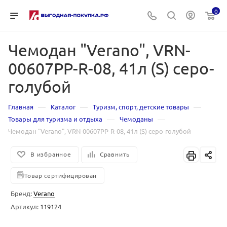
0
Чемодан "Verano", VRN-
00607PP-R-08, 41л (S) серо-
голубой
—
—
—
Главная
Каталог
Туризм, спорт, детские товары
—
—
Товары для туризма и отдыха
Чемоданы
Чемодан "Verano", VRN-00607PP-R-08, 41л (S) серо-голубой
В избранное
Сравнить
Товар сертифицирован
Бренд:
Verano
Артикул:
119124