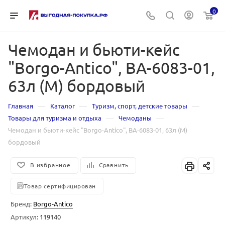
0
Чемодан и бьюти-кейс
"Borgo-Antico", BA-6083-01,
63л (M) бордовый
—
—
—
Главная
Каталог
Туризм, спорт, детские товары
—
—
Товары для туризма и отдыха
Чемоданы
Чемодан и бьюти-кейс "Borgo-Antico", BA-6083-01, 63л (M)
бордовый
В избранное
Сравнить
Товар сертифицирован
Бренд:
Borgo-Antico
Артикул:
119140