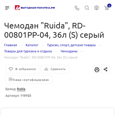
0
Чемодан "Ruida", RD-
00801PP-04, 36л (S) серый
—
—
—
Главная
Каталог
Туризм, спорт, детские товары
—
—
Товары для туризма и отдыха
Чемоданы
Чемодан "Ruida", RD-00801PP-04, 36л (S) серый
В избранное
Сравнить
Товар сертифицирован
Бренд:
Ruida
Артикул:
119103