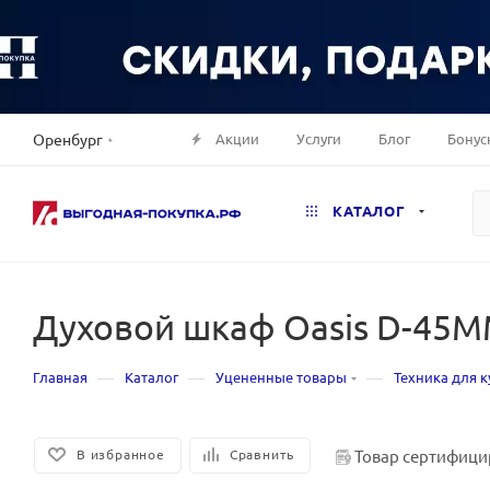
Акции
Услуги
Блог
Бонус
Оренбург
КАТАЛОГ
Духовой шкаф Oasis D-45M
—
—
—
Главная
Каталог
Уцененные товары
Техника для к
Товар сертифици
В избранное
Сравнить