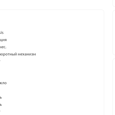
is
рция
мес.
воротный механизм
т
екло
ь
ь
т