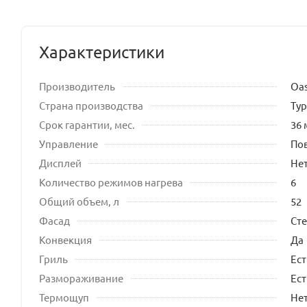
Характеристики
Производитель
Oas
Страна производства
Ту
Срок гарантии, мес.
36 
Управление
По
Дисплей
Не
Количество режимов нагрева
6
Общий объем, л
52
Фасад
Ст
Конвекция
Да
Гриль
Ест
Размораживание
Ест
Термощуп
Не