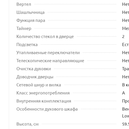
Вертел
Не
Шашлычница
Не
Функция пара
Не
Таймер
Ме
Количество стекол в дверце
2
Подсветка
Ест
Утапливаемые переключатели
Не
Телескопические направляющие
Не
Очистка духовки
Тр
Доводчик дверцы
Не
Сетевой шнур и вилка
В 
Класс энергопотребления
A
Внутренняя комплектация
Про
Особенности духового шкафа
Ве
Lo
Высота, см
59.