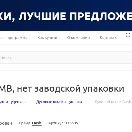
ная программа
Как купить
О компании
Контакты
MB, нет заводской упаковки
—
—
ухни - уценка
Духовые шкафы - уценка
Духовой шкаф Oasis
рован
Бренд:
Oasis
Артикул:
115505