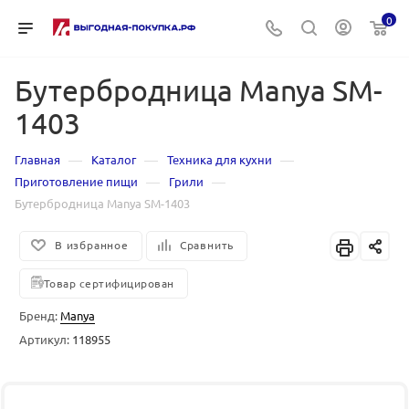
0
Бутербродница Manya SM-
1403
—
—
—
Главная
Каталог
Техника для кухни
—
—
Приготовление пищи
Грили
Бутербродница Manya SM-1403
В избранное
Сравнить
Товар сертифицирован
Бренд:
Manya
Артикул:
118955