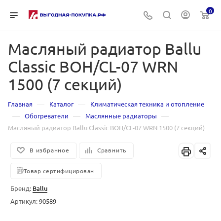
0
Масляный радиатор Ballu
Classic BOH/CL-07 WRN
1500 (7 секций)
—
—
Главная
Каталог
Климатическая техника и отопление
—
—
—
Обогреватели
Маслянные радиаторы
Масляный радиатор Ballu Classic BOH/CL-07 WRN 1500 (7 секций)
В избранное
Сравнить
Товар сертифицирован
Бренд:
Ballu
Артикул:
90589