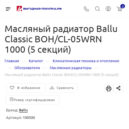
0
Масляный радиатор Ballu
Classic BOH/CL-05WRN
1000 (5 секций)
—
—
Главная
Каталог
Климатическая техника и отопление
—
—
—
Обогреватели
Маслянные радиаторы
Масляный радиатор Ballu Classic BOH/CL-05WRN 1000 (5 секций)
В избранное
Сравнить
Товар сертифицирован
Бренд:
Ballu
Артикул:
100500