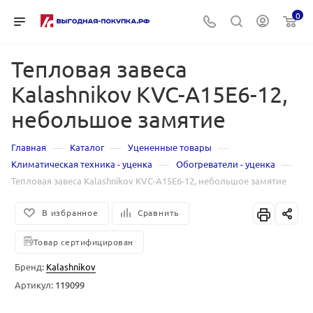
0
Тепловая завеса
Kalashnikov KVC-A15E6-12,
небольшое замятие
—
—
—
Главная
Каталог
Уцененные товары
—
—
Климатическая техника - уценка
Обогреватели - уценка
Тепловая завеса Kalashnikov KVC-A15E6-12, небольшое замятие
В избранное
Сравнить
Товар сертифицирован
Бренд:
Kalashnikov
Артикул:
119099