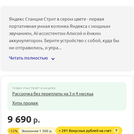
Яндекс Станция Стрит в сером цвете - первая
портативная умная колонка Яндекса с мощным
звучанием, AI-ассистентом Алисой и ёмким
аккумулятором. Берите устройство с собой, куда бы
ни отправились, и упра
...
Читать полностью
ТОВАР УЧАСТВУЕТ В АКЦИЯХ
Рассрочка без переплаты на 3 и 4 месяца
Хиты продаж
9 690
р.
10 990
р.
+ 291 бонусных рублей на счет
-
12
%
Экономия
1 300
р.
?