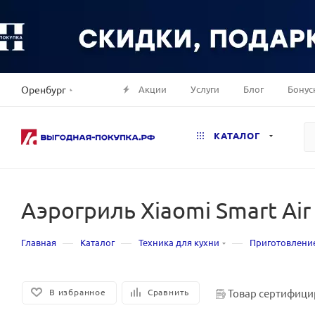
Акции
Услуги
Блог
Бонус
Оренбург
КАТАЛОГ
Аэрогриль Xiaomi Smart Air 
—
—
—
Главная
Каталог
Техника для кухни
Приготовлени
Товар сертифици
В избранное
Сравнить