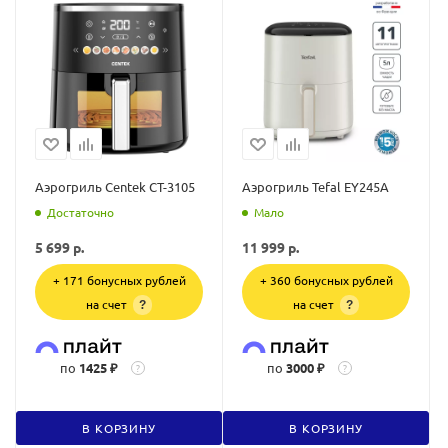
Аэрогриль Centek CT-3105
Аэрогриль Tefal EY245A
Достаточно
Мало
5 699
р.
11 999
р.
+ 171 бонусных рублей
+ 360 бонусных рублей
на счет
на счет
?
?
по
1425 ₽
по
3000 ₽
?
?
В КОРЗИНУ
В КОРЗИНУ