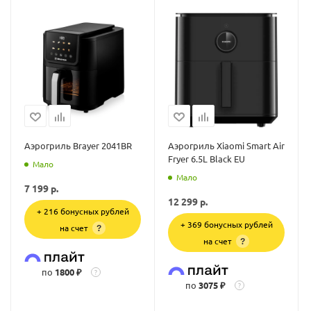
Аэрогриль Brayer 2041BR
Аэрогриль Xiaomi Smart Air
Fryer 6.5L Black EU
Мало
Мало
7 199
р.
12 299
р.
+ 216 бонусных рублей
+ 369 бонусных рублей
на счет
?
на счет
?
по
1800 ₽
?
по
3075 ₽
?