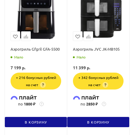
Аэрогриль Gfgril GFA-5500
Аэрогриль JVC JK-MB105
Мало
Мало
7 199
р.
11 399
р.
+ 216 бонусных рублей
+ 342 бонусных рублей
на счет
на счет
?
?
по
1800 ₽
по
2850 ₽
?
?
В КОРЗИНУ
В КОРЗИНУ