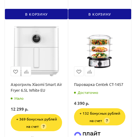
В КОРЗИНУ
В КОРЗИНУ
Аэрогриль Xiaomi Smart Air
Пароварка Centek CT-1457
Fryer 6.5L White EU
Достаточно
Мало
4 390
р.
12 299
р.
+ 132 бонусных рублей
+ 369 бонусных рублей
на счет
?
на счет
?